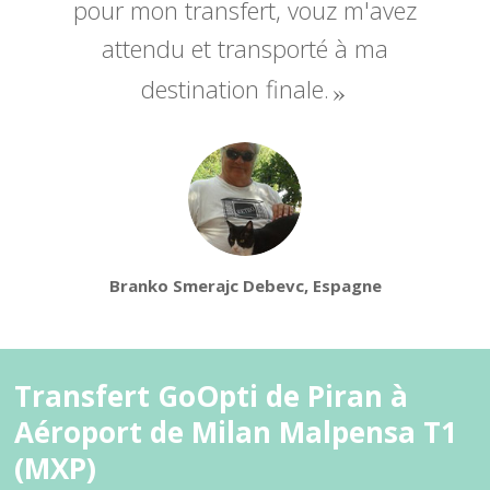
pour mon transfert, vouz m'avez
attendu et transporté à ma
destination finale.
Branko Smerajc Debevc, Espagne
Transfert GoOpti de Piran à
Aéroport de Milan Malpensa T1
(MXP)