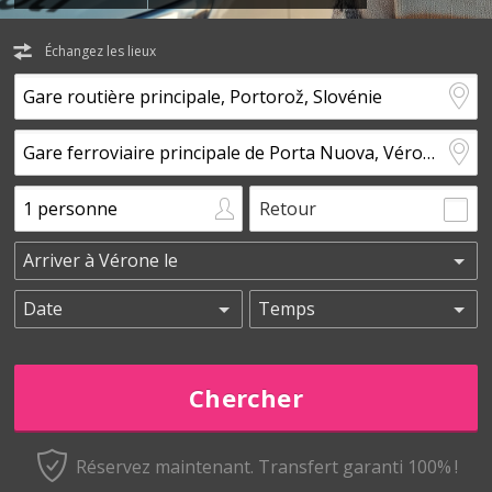
Échangez les lieux
Retour
Réservez maintenant.
Transfert garanti 100% !