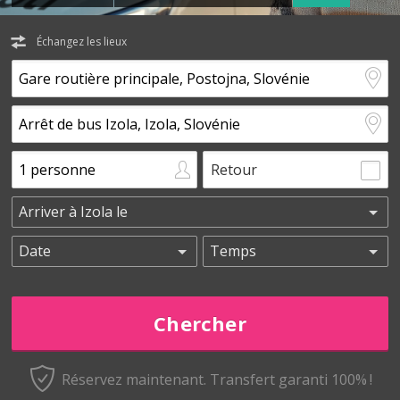
Échangez les lieux
Retour
Réservez maintenant.
Transfert garanti 100% !