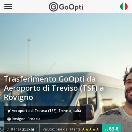
Trasferimento GoOpti da
Aeroporto di Treviso (TSF) a
Rovigno
Aeroporto di Treviso (TSF), Treviso, Italia
Rovigno, Croazia
63 €
Distanza
253km
Valutazione dell'utente
da