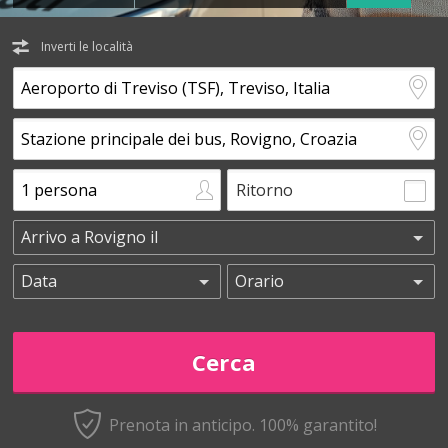
Inverti le località
Ritorno
Prenota in anticipo.
100% garantito!