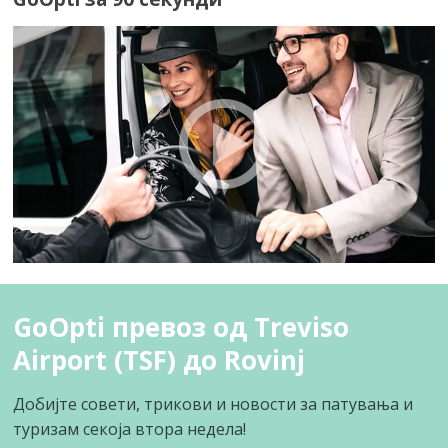
GoOpti превоз од Treviso
Airport (TSF) до Rovinj
Добијте совети, трикови и новости за патувања и
туризам секоја втора недела!