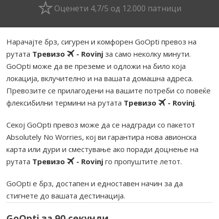
Оценети 4,7/5 од 12.000 патници
Нарачајте брз, сигурен и комфорен GoOpti превоз на
рутата
Тревизо
- Rovinj
за само неколку минути.
GoOpti може да ве преземе и одложи на било која
локација, вклучително и на вашата домашна адреса.
Превозите се прилагодени на вашите потреби со повеќе
флексибилни термини на рутата
Тревизо
- Rovinj
.
Секој GoOpti превоз може да се надгради со пакетот
Absolutely No Worries, кој ви гарантира нова авионска
карта или дури и сместување ако поради доцнење на
рутата
Тревизо
- Rovinj
го пропуштите летот.
GoOpti е брз, достапен и едноставен начин за да
стигнете до вашата дестинација.
GoOpti за 90 секунди