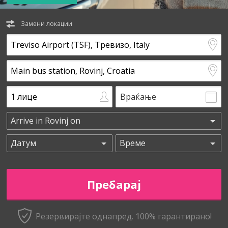
Замени локации
Враќање
Резервирајте однапред. 100% гарантирано!