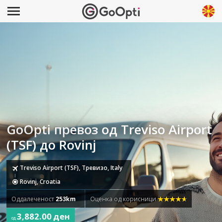
GoOpti превоз од Treviso Airport
(TSF) до Rovinj
Treviso Airport (TSF), Тревизо, Italy
Rovinj, Croatia
Оддалеченост
253km
Оценка од корисници
3,882.00 ден
од