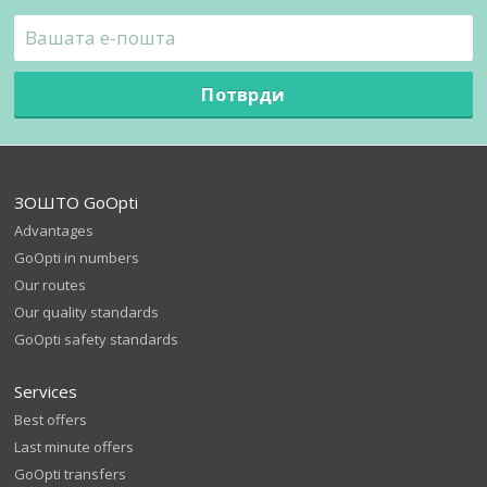
Потврди
ЗОШТО GoOpti
Advantages
GoOpti in numbers
Our routes
Our quality standards
GoOpti safety standards
Services
Best offers
Last minute offers
GoOpti transfers