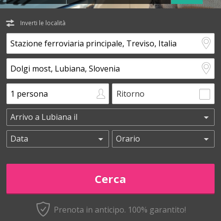
Inverti le località
Ritorno
Prenota in anticipo.
100% garantito!