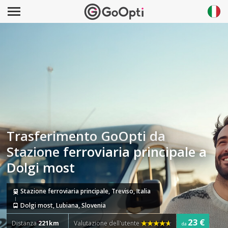
Trasferimento GoOpti da
Stazione ferroviaria principale a
Dolgi most
Stazione ferroviaria principale, Treviso, Italia
Dolgi most, Lubiana, Slovenia
23 €
Distanza
221km
Valutazione dell'utente
da