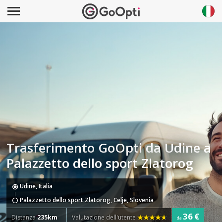
Trasferimento GoOpti da Udine a
Palazzetto dello sport Zlatorog
Udine, Italia
Palazzetto dello sport Zlatorog, Celje, Slovenia
36 €
Distanza
235km
Valutazione dell'utente
da