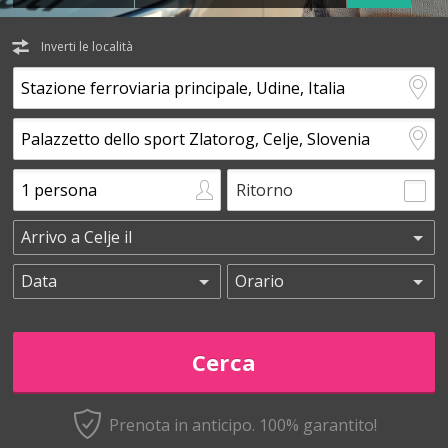
Inverti le località
Ritorno
Prenota in anticipo.
100% garantito!