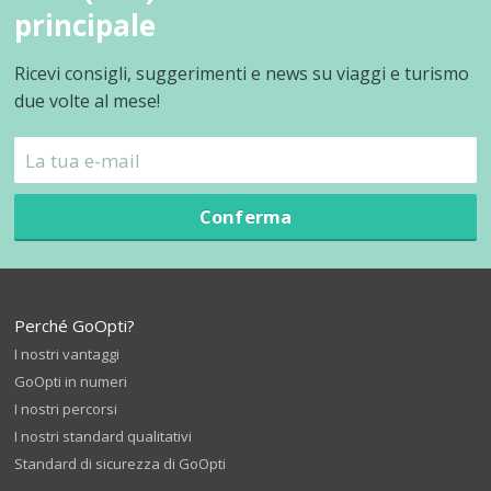
principale
Ricevi consigli, suggerimenti e news su viaggi e turismo
due volte al mese!
Conferma
Perché GoOpti?
I nostri vantaggi
GoOpti in numeri
I nostri percorsi
I nostri standard qualitativi
Standard di sicurezza di GoOpti