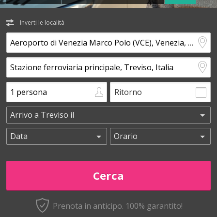
Inverti le località
Ritorno
Prenota in anticipo.
100% garantito!