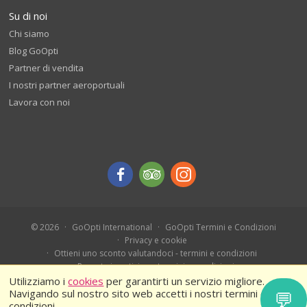
Su di noi
Chi siamo
Blog GoOpti
Partner di vendita
I nostri partner aeroportuali
Lavora con noi
© 2026
GoOpti International
GoOpti Termini e Condizioni
Privacy e cookie
Ottieni uno sconto valutandoci - termini e condizioni
Prenota in anticipo - termini e condizioni
Ferragosto 2026 – Termini e condizioni
Utilizziamo i
cookies
per garantirti un servizio migliore.
Navigando sul nostro sito web accetti i nostri termini e
💬
condizioni.