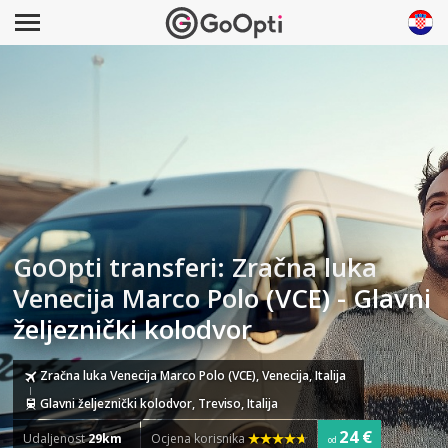
GoOpti transferi: Zračna luka
Venecija Marco Polo (VCE) - Glavni
željeznički kolodvor
Zračna luka Venecija Marco Polo (VCE), Venecija, Italija
Glavni željeznički kolodvor, Treviso, Italija
24 €
Udaljenost
29km
Ocjena korisnika
od