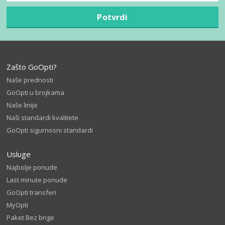
Potvrdi
Zašto GoOpti?
Naše prednosti
GoOpti u brojkama
Naše linije
Naši standardi kvalitete
GoOpti sigurnosni standardi
Usluge
Najbolje ponude
Last minute ponude
GoOpti transferi
MyOpti
Paket Bez brige