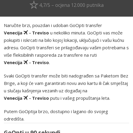
4,7/5 – ocjena 12.000 putnika
Naručite brzi, pouzdan i udoban GoOpti transfer
Venecija
- Treviso
u nekoliko minuta. GoOpti vas može
pokupiti i iskrcati na bilo kojoj lokaciji, uključujući i vašu kućnu
adresu. GoOpti transferi se prilagođavaju vašim potrebama s
više fleksibilnih rasporeda za transfere na ruti
Venecija
- Treviso
.
Svaki GoOpti transfer može biti nadograđen sa Paketom Bez
Brige, a koji će vam garantirati novu avio kartu ili čak smještaj
u slučaju kašnjenja vezanih uz događaj na
Venecija
- Treviso
putu i vašeg propuštanja leta.
Putem GoOptija brzo, dostupno i lagano do svojeg
odredišta.
GoOpti u 90 sekundi