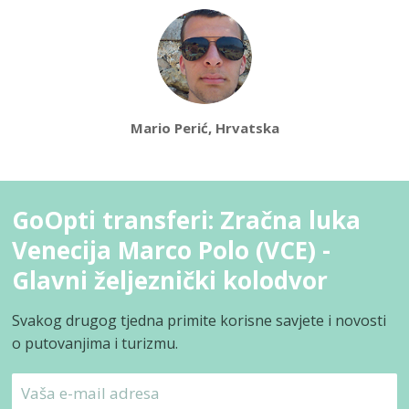
Mario Perić, Hrvatska
GoOpti transferi: Zračna luka
Venecija Marco Polo (VCE) -
Glavni željeznički kolodvor
Svakog drugog tjedna primite korisne savjete i novosti
o putovanjima i turizmu.