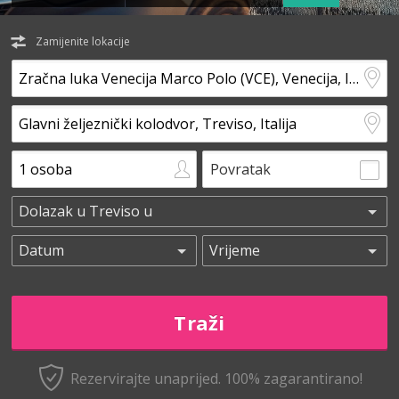
Zamijenite lokacije
Povratak
Rezervirajte unaprijed.
100% zagarantirano!