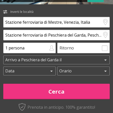
Inverti le località
Ritorno
Prenota in anticipo.
100% garantito!