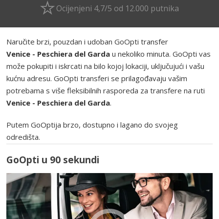
Ocijenjeni 4,7/5 od 12.000 putnika
Naručite brzi, pouzdan i udoban GoOpti transfer
Venice - Peschiera del Garda
u nekoliko minuta. GoOpti vas
može pokupiti i iskrcati na bilo kojoj lokaciji, uključujući i vašu
kućnu adresu. GoOpti transferi se prilagođavaju vašim
potrebama s više fleksibilnih rasporeda za transfere na ruti
Venice - Peschiera del Garda
.
Putem GoOptija brzo, dostupno i lagano do svojeg
odredišta.
GoOpti u 90 sekundi