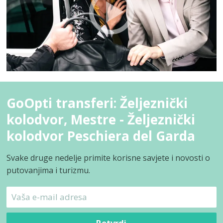
GoOpti transferi: Željeznički
kolodvor, Mestre - Željeznički
kolodvor Peschiera del Garda
Svake druge nedelje primite korisne savjete i novosti o
putovanjima i turizmu.
Potvrdi