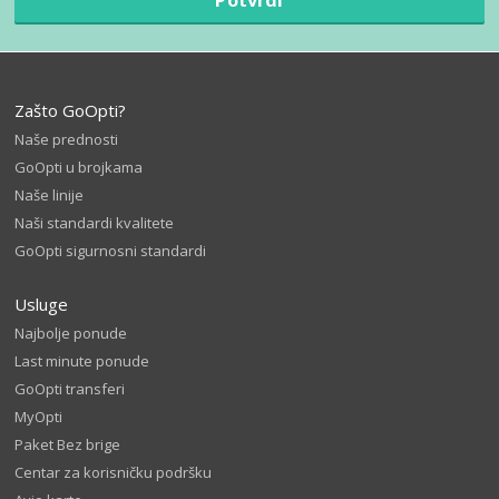
Zašto GoOpti?
Naše prednosti
GoOpti u brojkama
Naše linije
Naši standardi kvalitete
GoOpti sigurnosni standardi
Usluge
Najbolje ponude
Last minute ponude
GoOpti transferi
MyOpti
Paket Bez brige
Centar za korisničku podršku