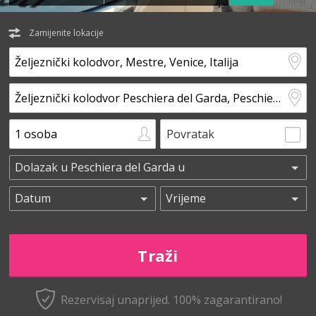
Zamijenite lokacije
Povratak
Rezervisaj unaprijed.
100% zagarantirano!