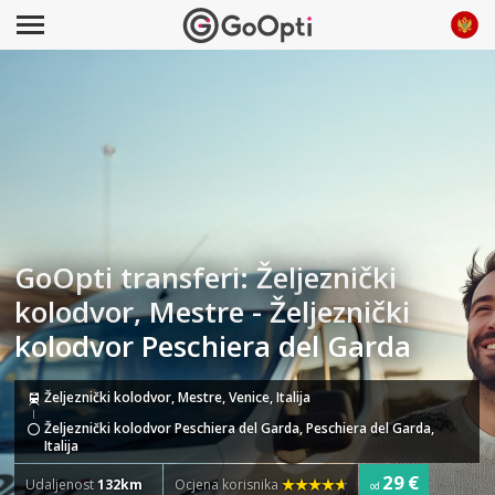
GoOpti transferi: Željeznički
kolodvor, Mestre - Željeznički
kolodvor Peschiera del Garda
Željeznički kolodvor, Mestre, Venice, Italija
Željeznički kolodvor Peschiera del Garda, Peschiera del Garda,
Italija
29 €
Udaljenost
132km
Ocjena korisnika
od