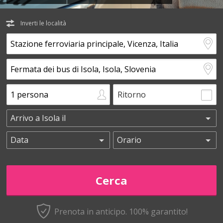
Inverti le località
Ritorno
Prenota in anticipo.
100% garantito!