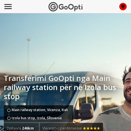
Transferimi GoOpti nga Main
railway station për në Izola bus
stop
Main railway station, Vicenza, Itali
Izola bus stop, Izola, Sllovenia
Distanca
246km
Vlerësimi i përdoruesve