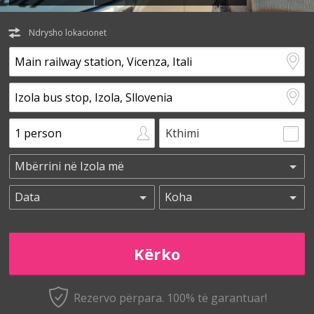
Ndrysho lokacionet
Kthimi
Rezervo përpara. 100% të garantuar!