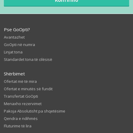
Pse GoOpti?
Avantazhet
GoOpti në numra
Linjat tona
Standardet tona të cilësisë
Shërbimet
Ofertat më të mira
Ofertat e minutës së fundit
Transfertat GoOpti
Menaxho rezervimet
Pakoja Absolutisht pa shqetësime
Qendra e ndihmës
Fluturime të lira