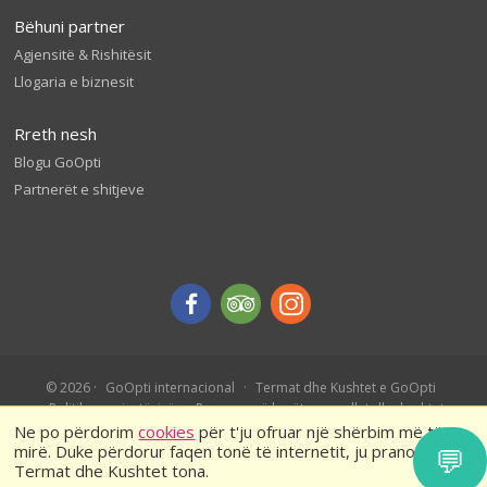
Bëhuni partner
Agjensitë & Rishitësit
Llogaria e biznesit
Rreth nesh
Blogu GoOpti
Partnerët e shitjeve
© 2026
GoOpti internacional
Termat dhe Kushtet e GoOpti
Politika e privatësisë
Rezervo më herët – rregullat dhe kushtet
Ne po përdorim
cookies
për t'ju ofruar një shërbim më të
mirë. Duke përdorur faqen tonë të internetit, ju pranoni
💬
Termat dhe Kushtet tona.