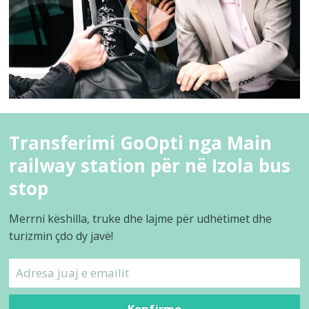
Transferimi GoOpti nga Main
railway station për në Izola bus
stop
Merrni këshilla, truke dhe lajme për udhëtimet dhe
turizmin çdo dy javë!
Konfirmo