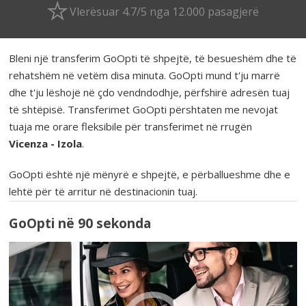
Vlerësuar 4.7/5 nga 12.000 pasagjerë
Bleni një transferim GoOpti të shpejtë, të besueshëm dhe të
rehatshëm në vetëm disa minuta. GoOpti mund t'ju marrë
dhe t'ju lëshojë në çdo vendndodhje, përfshirë adresën tuaj
të shtëpisë. Transferimet GoOpti përshtaten me nevojat
tuaja me orare fleksibile për transferimet në rrugën
Vicenza - Izola
.
GoOpti është një mënyrë e shpejtë, e përballueshme dhe e
lehtë për të arritur në destinacionin tuaj.
GoOpti në 90 sekonda