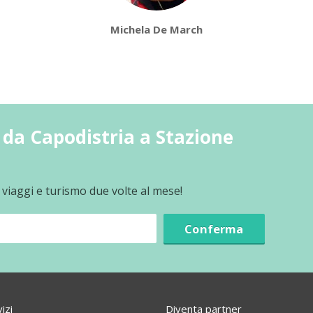
Michela De March
da Capodistria a Stazione
 viaggi e turismo due volte al mese!
Conferma
izi
Diventa partner