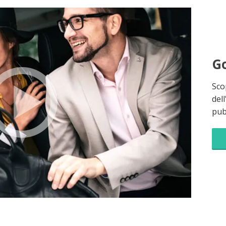
Go
Sco
dell
pubb