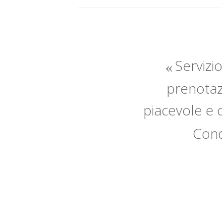
Servizio
prenotazi
piacevole e 
Cond