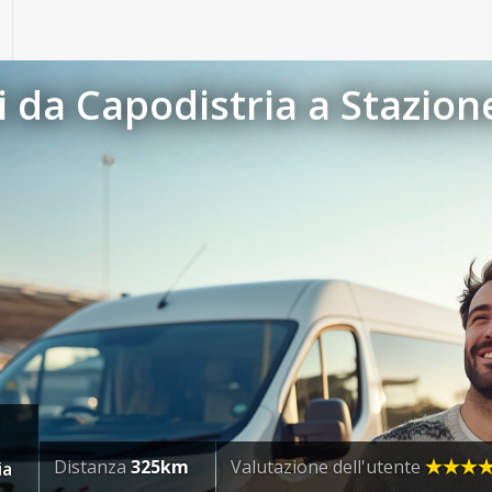
da Capodistria a Stazione
Distanza
325km
Valutazione dell'utente
ia