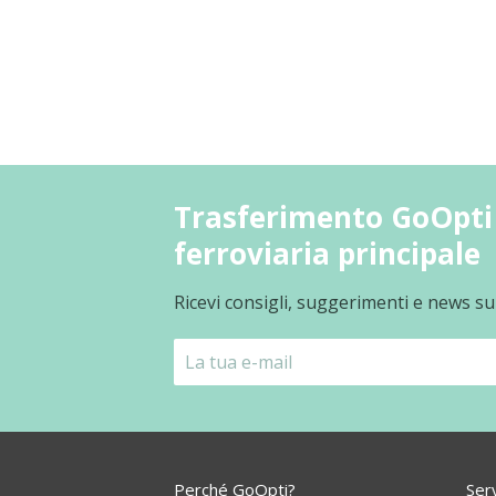
Trasferimento GoOpti 
ferroviaria principale
Ricevi consigli, suggerimenti e news su
Perché GoOpti?
Serv