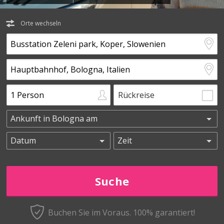
Orte wechseln
Rückreise
Buchen Sie im Voraus.
100% garantiert!