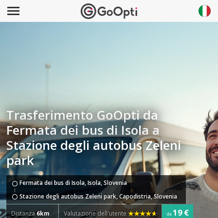
Trasferimento GoOpti da
Fermata dei bus di Isola a
Stazione degli autobus Zeleni
park
Fermata dei bus di Isola, Isola, Slovenia
Stazione degli autobus Zeleni park, Capodistria, Slovenia
19 €
Distanza
6km
Valutazione dell'utente
da