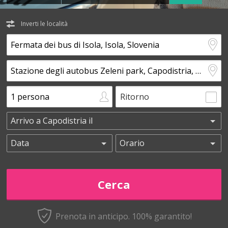
Inverti le località
Ritorno
Prenota in anticipo.
100% garantito!