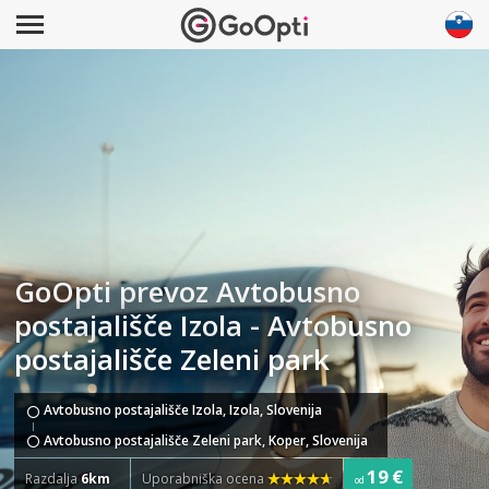
GoOpti prevoz Avtobusno
postajališče Izola - Avtobusno
postajališče Zeleni park
Avtobusno postajališče Izola, Izola, Slovenija
Avtobusno postajališče Zeleni park, Koper, Slovenija
19 €
Razdalja
6km
Uporabniška ocena
od