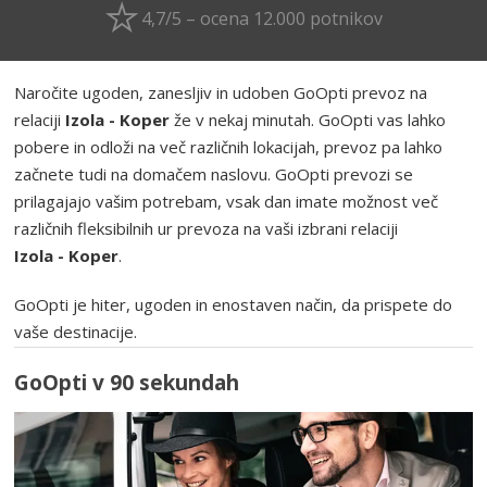
4,7/5 – ocena 12.000 potnikov
Naročite ugoden, zanesljiv in udoben GoOpti prevoz na
relaciji
Izola - Koper
že v nekaj minutah. GoOpti vas lahko
pobere in odloži na več različnih lokacijah, prevoz pa lahko
začnete tudi na domačem naslovu. GoOpti prevozi se
prilagajajo vašim potrebam, vsak dan imate možnost več
različnih fleksibilnih ur prevoza na vaši izbrani relaciji
Izola - Koper
.
GoOpti je hiter, ugoden in enostaven način, da prispete do
vaše destinacije.
GoOpti v 90 sekundah