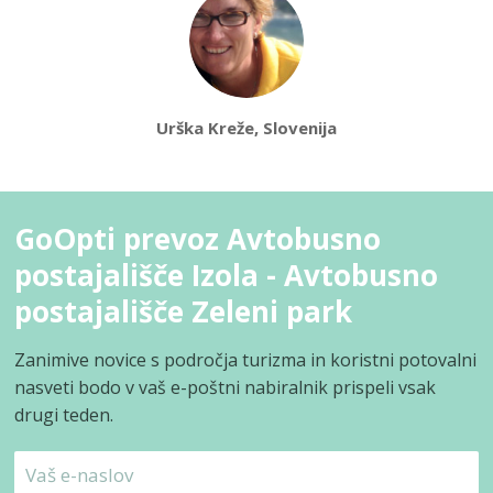
Urška Kreže, Slovenija
GoOpti prevoz Avtobusno
postajališče Izola - Avtobusno
postajališče Zeleni park
Zanimive novice s področja turizma in koristni potovalni
nasveti bodo v vaš e-poštni nabiralnik prispeli vsak
drugi teden.