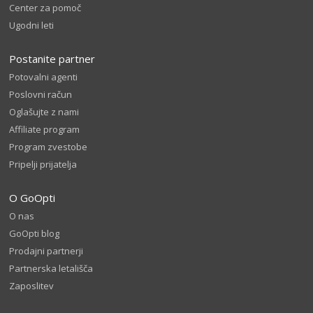
Center za pomoč
Ugodni leti
Postanite partner
Potovalni agenti
Poslovni račun
Oglašujte z nami
Affiliate program
Program zvestobe
Pripelji prijatelja
O GoOpti
O nas
GoOpti blog
Prodajni partnerji
Partnerska letališča
Zaposlitev