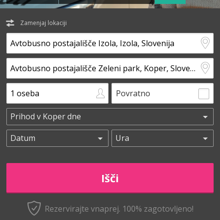
Zamenjaj lokaciji
Povratno
Rezervirajte vnaprej.
100% zagotovljeno!