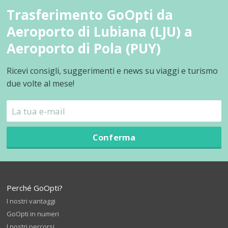
Trasferimento GoOpti da
Aeroporto di Lubiana (LJU) a
Aeroporto di Pola (PUY)
Ricevi consigli, suggerimenti e news su viaggi e turismo
due volte al mese!
Conferma
Perché GoOpti?
I nostri vantaggi
GoOpti in numeri
I nostri percorsi