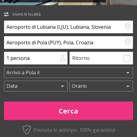
Inverti le località
Ritorno
Prenota in anticipo.
100% garantito!