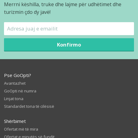
Merrni këshilla, truke dhe lajme për udhëtimet dhe
turizmin çdo dy javë!
Konfirmo
Pse GoOpti?
Avantazhet
GoOpti në numra
Linjat tona
Standardet tona të cilësisë
Shërbimet
Ofertat më të mira
Ofertat e minutës së fundit