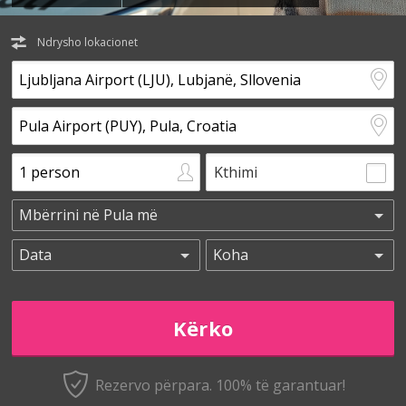
Ndrysho lokacionet
Kthimi
Rezervo përpara. 100% të garantuar!