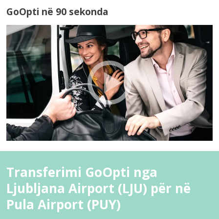
GoOpti në 90 sekonda
Transferimi GoOpti nga
Ljubljana Airport (LJU) për në
Pula Airport (PUY)