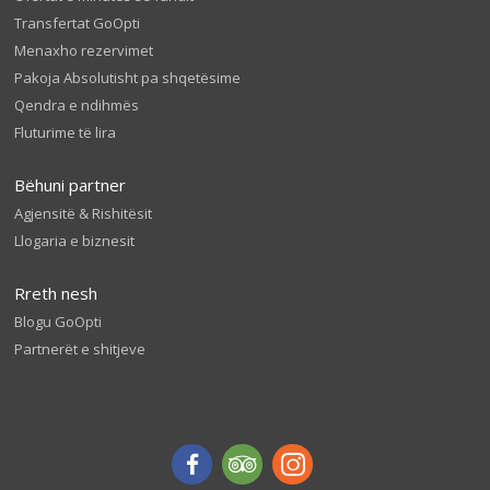
Transfertat GoOpti
Menaxho rezervimet
Pakoja Absolutisht pa shqetësime
Qendra e ndihmës
Fluturime të lira
Bëhuni partner
Agjensitë & Rishitësit
Llogaria e biznesit
Rreth nesh
Blogu GoOpti
Partnerët e shitjeve