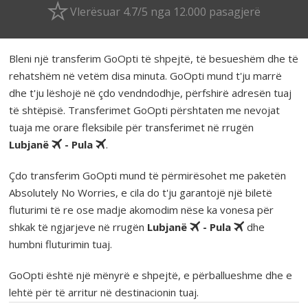
Vlerësuar 4.7/5 nga 12.000 pasagjerë
Bleni një transferim GoOpti të shpejtë, të besueshëm dhe të
rehatshëm në vetëm disa minuta. GoOpti mund t'ju marrë
dhe t'ju lëshojë në çdo vendndodhje, përfshirë adresën tuaj
të shtëpisë. Transferimet GoOpti përshtaten me nevojat
tuaja me orare fleksibile për transferimet në rrugën
Lubjanë
- Pula
.
Çdo transferim GoOpti mund të përmirësohet me paketën
Absolutely No Worries, e cila do t'ju garantojë një biletë
fluturimi të re ose madje akomodim nëse ka vonesa për
shkak të ngjarjeve në rrugën
Lubjanë
- Pula
dhe
humbni fluturimin tuaj.
GoOpti është një mënyrë e shpejtë, e përballueshme dhe e
lehtë për të arritur në destinacionin tuaj.