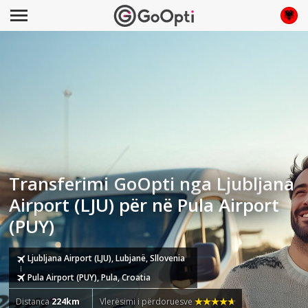
Transferimi GoOpti nga Ljubljana
Airport (LJU) për në Pula Airport
(PUY)
Ljubljana Airport (LJU), Lubjanë, Sllovenia
Pula Airport (PUY), Pula, Croatia
Distanca
224km
Vlerësimi i përdoruesve