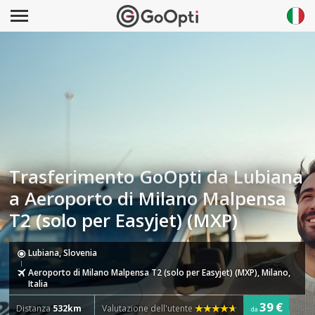
Trasferimento GoOpti da Lubiana
a Aeroporto di Milano Malpensa
T2 (solo per Easyjet) (MXP)
Lubiana, Slovenia
Aeroporto di Milano Malpensa T2 (solo per Easyjet) (MXP), Milano,
Italia
39 €
Distanza
532km
Valutazione dell'utente
da