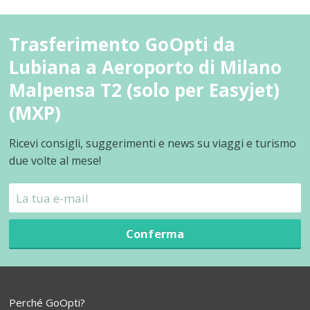
Trasferimento GoOpti da
Lubiana a Aeroporto di Milano
Malpensa T2 (solo per Easyjet)
(MXP)
Ricevi consigli, suggerimenti e news su viaggi e turismo
due volte al mese!
Conferma
Perché GoOpti?