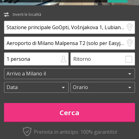
Inverti le località
Ritorno
Prenota in anticipo.
100% garantito!