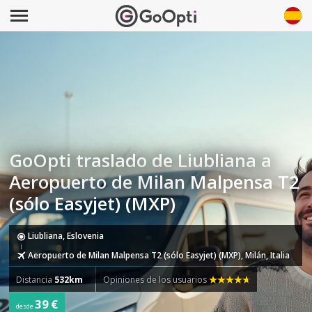
GoOpti traslado de Liubliana a
Aeropuerto de Milan Malpensa T2
(sólo Easyjet) (MXP)
Liubliana, Eslovenia
Aeropuerto de Milan Malpensa T2 (sólo Easyjet) (MXP), Milán, Italia
Distancia
532km
Opiniones de los usuarios
39 €
desde