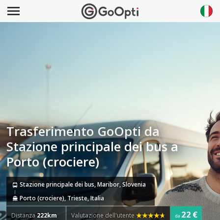
Trasferimento GoOpti da
Stazione principale dei bus a
Porto (crociere)
Stazione principale dei bus, Maribor, Slovenia
Porto (crociere), Trieste, Italia
22 €
Distanza
222km
Valutazione dell'utente
da