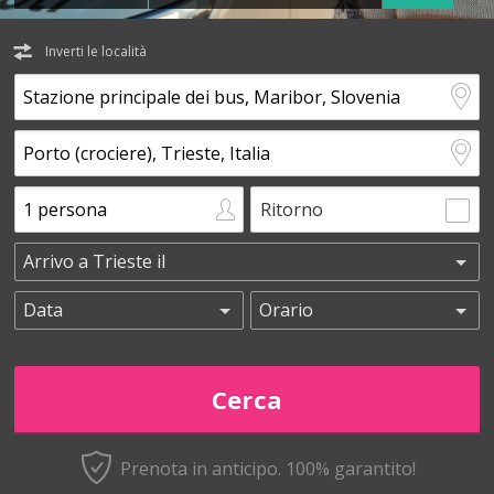
Inverti le località
Ritorno
Prenota in anticipo.
100% garantito!