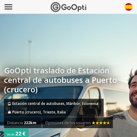
GoOpti traslado de Estación
central de autobuses a Puerto
(crucero)
Estación central de autobuses, Máribor, Eslovenia
Puerto (crucero), Trieste, Italia
Distancia
222km
Opiniones de los usuarios
22 €
desde