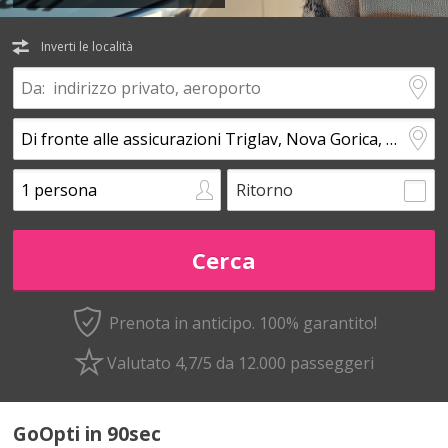
Inverti le località
Ritorno
Prenota in anticipo.
100% garantito!
Valutato 4,7/5 da 12.000 passeggeri
GoOpti in 90sec