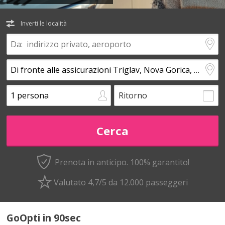
Inverti le località
Ritorno
Prenota in anticipo.
100% garantito!
Valutato 4,7/5 da 12.000 passeggeri
GoOpti in 90sec