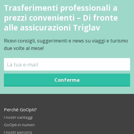
Trasferimenti professionali a
prezzi convenienti – Di fronte
alle assicurazioni Triglav
Ricevi consigli, suggerimenti e news su viaggi e turismo
due volte al mese!
Conferma
Perché GoOpti?
I nostri vantaggi
GoOpti in numeri
I nostri percorsi