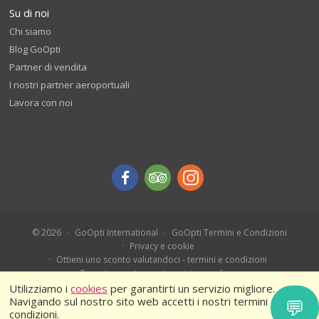
Su di noi
Chi siamo
Blog GoOpti
Partner di vendita
I nostri partner aeroportuali
Lavora con noi
© 2026
GoOpti International
GoOpti Termini e Condizioni
Privacy e cookie
Ottieni uno sconto valutandoci - termini e condizioni
Prenota in anticipo - termini e condizioni
Ferragosto 2026 – Termini e condizioni
Utilizziamo i
cookies
per garantirti un servizio migliore.
Navigando sul nostro sito web accetti i nostri termini e
💬
condizioni.