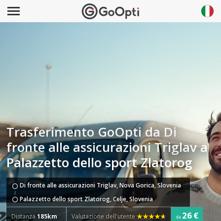
Trasferimento GoOpti da Di
fronte alle assicurazioni Triglav a
Palazzetto dello sport Zlatorog
Di fronte alle assicurazioni Triglav, Nova Gorica, Slovenia
Palazzetto dello sport Zlatorog, Celje, Slovenia
26 €
Distanza
185km
Valutazione dell'utente
da