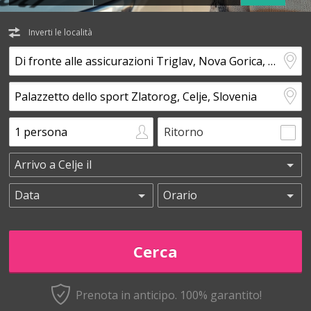
Inverti le località
Ritorno
Prenota in anticipo.
100% garantito!