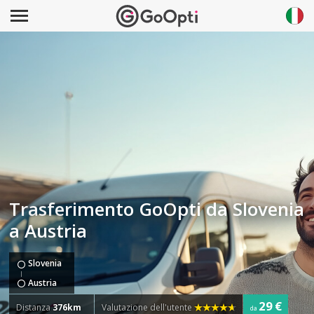
Trasferimento GoOpti da Slovenia
a Austria
Slovenia
Austria
29 €
Distanza
376km
Valutazione dell'utente
da