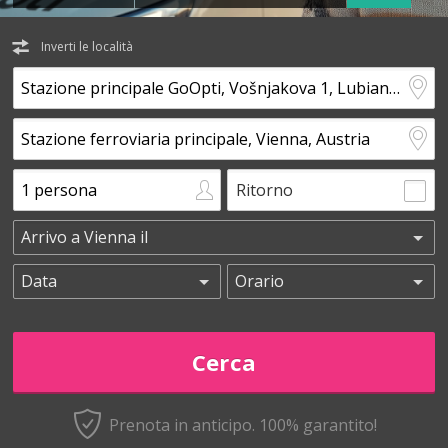
Inverti le località
Ritorno
Prenota in anticipo.
100% garantito!