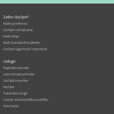
Zašto GoOpti?
Naše prednosti
GoOpti u brojkama
Naše linije
Naši standardi kvalitete
GoOpti sigurnosni standardi
Usluge
Najbolje ponude
Last minute ponude
GoOpti transferi
MyOpti
Paket Bez brige
Centar za korisničku podršku
Avio karte