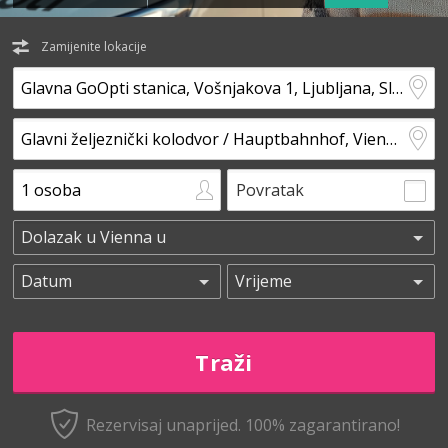
Zamijenite lokacije
Povratak
Rezervisaj unaprijed.
100% zagarantirano!