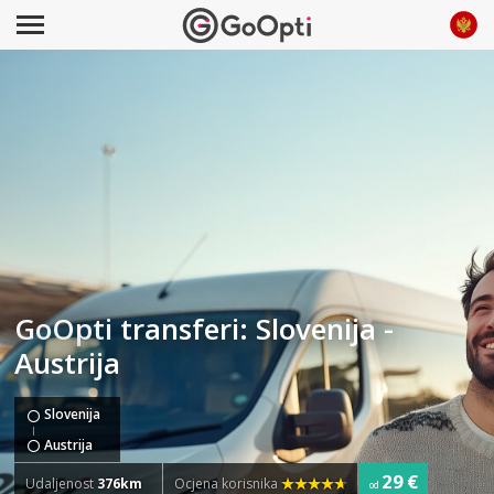
GoOpti transferi: Slovenija -
Austrija
Slovenija
Austrija
29 €
Udaljenost
376km
Ocjena korisnika
od