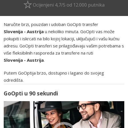
Ocijenjeni 4,7/5 od 12.000 putnika
Naručite brzi, pouzdan i udoban GoOpti transfer
Slovenija - Austrija
u nekoliko minuta. GoOpti vas može
pokupiti i iskrcati na bilo kojoj lokaciji, uključujući i vašu kućnu
adresu. GoOpti transferi se prilagođavaju vašim potrebama s
više fleksibilnih rasporeda za transfere na ruti
Slovenija - Austrija
.
Putem GoOptija brzo, dostupno i lagano do svojeg
odredišta.
GoOpti u 90 sekundi