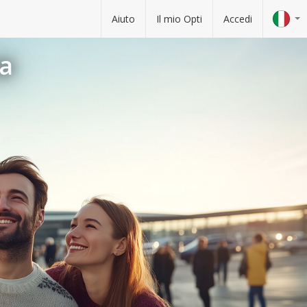
Aiuto
Il mio Opti
Accedi
ca