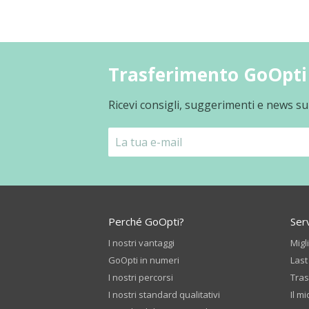
Trasferimento GoOpti 
Ricevi consigli, suggerimenti e news su
Perché GoOpti?
Serv
I nostri vantaggi
Migl
GoOpti in numeri
Last
I nostri percorsi
Tras
I nostri standard qualitativi
Il mi