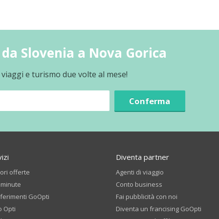
da Slovenia a Nova Gorica
 viaggi e turismo due volte al mese!
Conferma
izi
Diventa partner
iori offerte
Agenti di viaggio
 minute
Conto business
ferimenti GoOpti
Fai pubblicità con noi
o Opti
Diventa un francising GoOpti