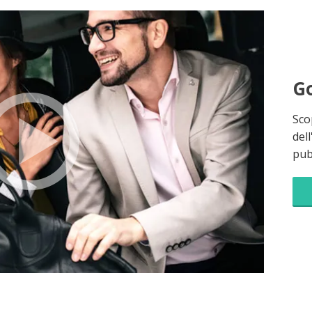
Go
Sco
dell
pubb