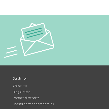
Su di noi
Chi siamo
Blog GoOpti
Partner di vendita
I nostri partner aeroportuali