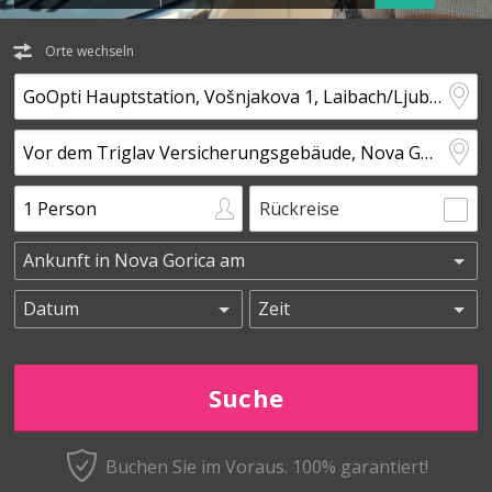
Orte wechseln
Rückreise
Buchen Sie im Voraus.
100% garantiert!