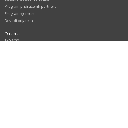
Program pridruženih partnera
Program vjernosti
Dovedi prijatelja
O nama
Tko smo
GoOpti blog
Prodajni partneri
Naši partneri u zračnim lukama
Karijere
© 2026
GoOpti International
Odredbe i uvjeti
Politika privatnosti
Autorsko pravo
Ocijenite nas i ostvarite popust - uvjeti i odredbe