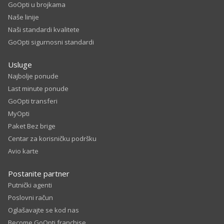
GoOpti u brojkama
Naše linije
Naši standardi kvalitete
GoOpti sigurnosni standardi
Usluge
Najbolje ponude
Last minute ponude
GoOpti transferi
MyOpti
Paket Bez brige
Centar za korisničku podršku
Avio karte
Postanite partner
Putnički agenti
Poslovni račun
Oglašavajte se kod nas
Become GoOpti franchise