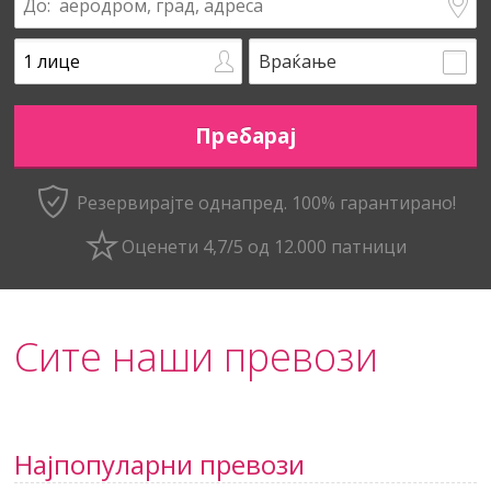
Враќање
Резервирајте однапред. 100% гарантирано!
Оценети 4,7/5 од 12.000 патници
Сите наши превози
Најпопуларни превози