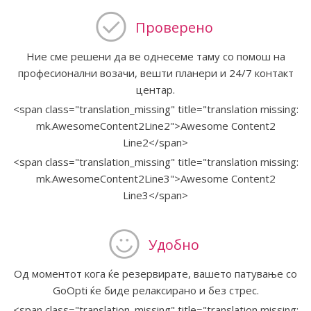
Проверено
Ние сме решени да ве однесеме таму со помош на
професионални возачи, вешти планери и 24/7 контакт
центар.
<span class="translation_missing" title="translation missing:
mk.AwesomeContent2Line2">Awesome Content2
Line2</span>
<span class="translation_missing" title="translation missing:
mk.AwesomeContent2Line3">Awesome Content2
Line3</span>
Удобно
Од моментот кога ќе резервирате, вашето патување со
GoOpti ќе биде релаксирано и без стрес.
<span class="translation_missing" title="translation missing: