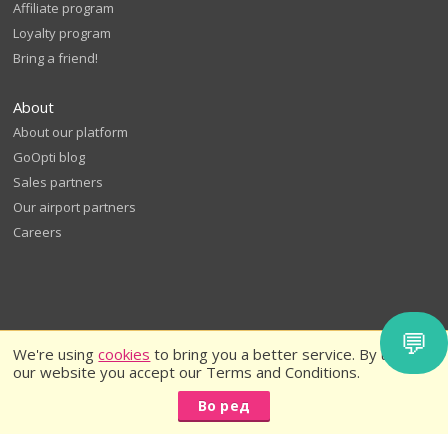
Affiliate program
Loyalty program
Bring a friend!
About
About our platform
GoOpti blog
Sales partners
Our airport partners
Careers
💬
We're using
cookies
to bring you a better service. By using
our website you accept our Terms and Conditions.
Во ред
© 2026
GoOpti International
GoOpti Terms and Conditions