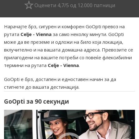
Оценети 4,7/5 од 12.000 патници
Нарачајте брз, сигурен и комфорен GoOpti превоз на
рутата
Celje - Vienna
за само неколку минути. GoOpti
може да ве преземе и одложи на било која локација,
вклучително и на вашата домашна адреса. Превозите се
прилагодени на вашите потреби со повеќе флексибилни
термини на рутата
Celje - Vienna
.
GoOpti е брз, достапен и едноставен начин за да
стигнете до вашата дестинација.
GoOpti за 90 секунди