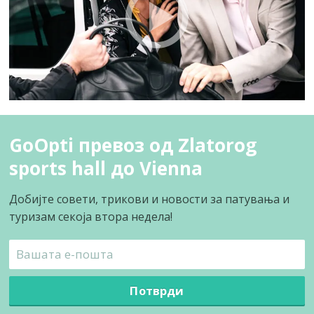
GoOpti превоз од Zlatorog
sports hall до Vienna
Добијте совети, трикови и новости за патувања и
туризам секоја втора недела!
Потврди