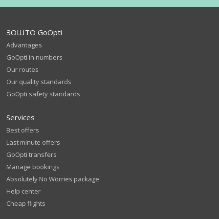
ЗОШТО GoOpti
Advantages
GoOpti in numbers
Our routes
Our quality standards
GoOpti safety standards
Services
Best offers
Last minute offers
GoOpti transfers
Manage bookings
Absolutely No Worries package
Help center
Cheap flights