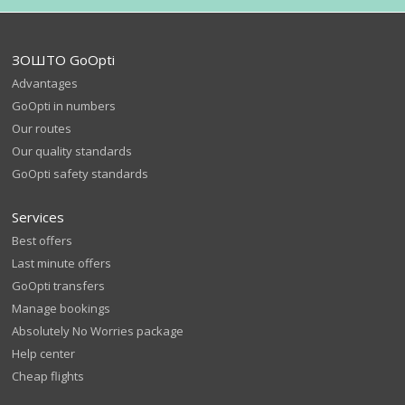
ЗОШТО GoOpti
Advantages
GoOpti in numbers
Our routes
Our quality standards
GoOpti safety standards
Services
Best offers
Last minute offers
GoOpti transfers
Manage bookings
Absolutely No Worries package
Help center
Cheap flights