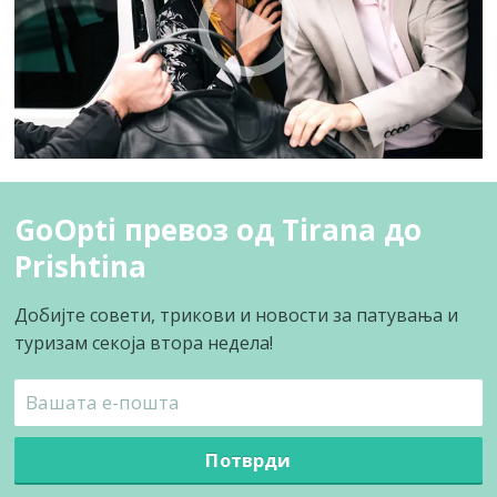
GoOpti превоз од Tirana до
Prishtina
Добијте совети, трикови и новости за патувања и
туризам секоја втора недела!
Потврди