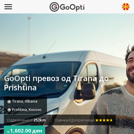
GoOpti превоз од Tirana до
Prishtina
Tirana, Albania
Prishtina, Kosovo
Оддалеченост
252km
Оценка од корисници
1,602.00 ден
од