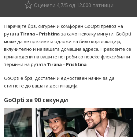
Оценети 4,7/5 од 12.000 патници
Нарачајте брз, сигурен и комфорен GoOpti превоз на
рутата
Tirana - Prishtina
за само неколку минути. GoOpti
може да ве преземе и одложи на било која локација,
вклучително и на вашата домашна адреса. Превозите се
прилагодени на вашите потреби со повеќе флексибилни
термини на рутата
Tirana - Prishtina
.
GoOpti е брз, достапен и едноставен начин за да
стигнете до вашата дестинација.
GoOpti за 90 секунди