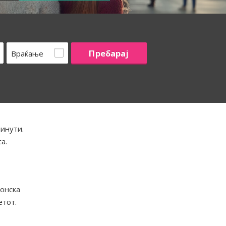
Враќање
минути.
а.
ионска
етот.