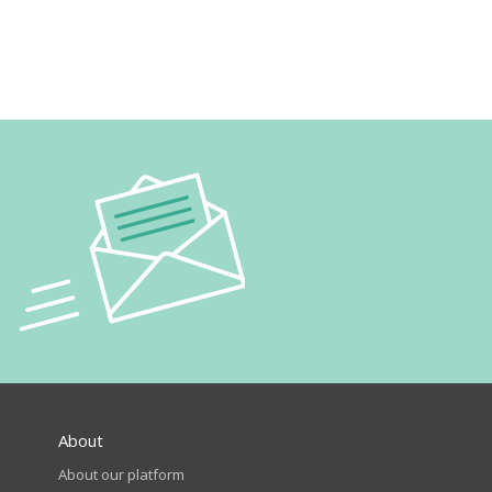
About
About our platform