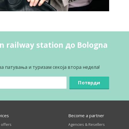
 railway station до Bologna
за патувања и туризам секоја втора недела!
Потврди
vices
Become a partner
 offers
Agencies & Resellers