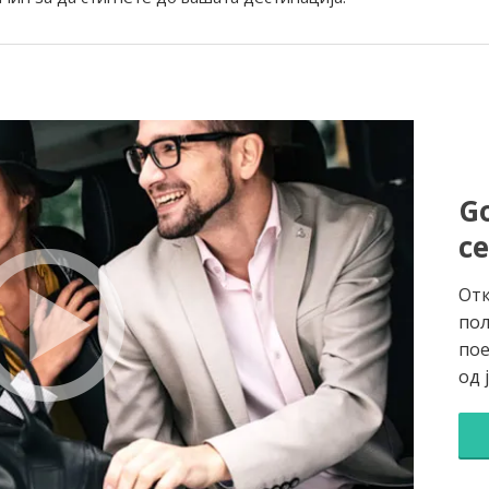
Go
с
Отк
пол
пое
од 