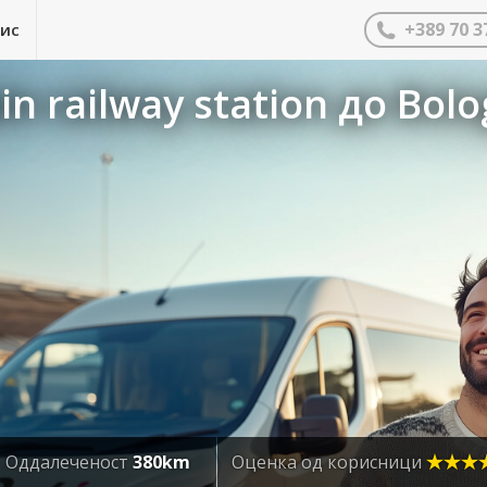
+389 70 3
нис
n railway station до Bolo
Оддалеченост
380km
Оценка од корисници