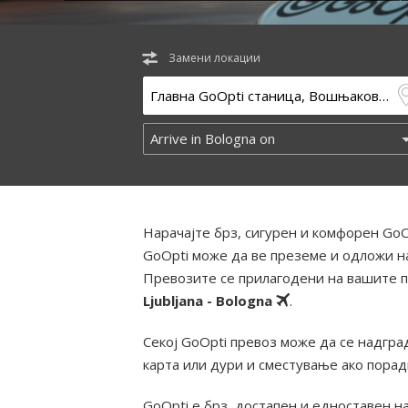
Замени локации
Нарачајте брз, сигурен и комфорен GoO
GoOpti може да ве преземе и одложи на
Превозите се прилагодени на вашите п
Ljubljana - Bologna
.
Секој GoOpti превоз може да се надград
карта или дури и сместување ако пора
GoOpti е брз, достапен и едноставен н