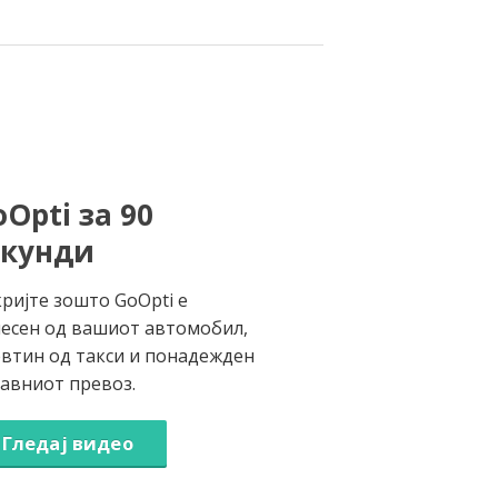
Opti за 90
екунди
ријте зошто GoOpti е
есен од вашиот автомобил,
втин од такси и понадежден
јавниот превоз.
Гледај видео