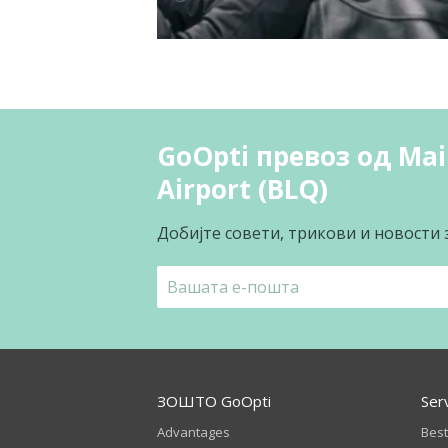
GoOpti превоз од Main
Airport (BLQ)
Добијте совети, трикови и новости 
ЗОШТО GoOpti
Ser
Advantages
Best