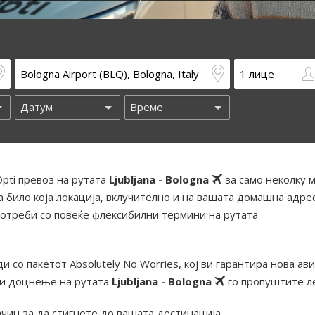
pti превоз на рутата
Ljubljana - Bologna
за само неколку 
 било која локација, вклучително и на вашата домашна адрес
отреби со повеќе флексибилни термини на рутата
и со пакетот Absolutely No Worries, кој ви гарантира нова ав
ди доцнење на рутата
Ljubljana - Bologna
го пропуштите л
ачин за да стигнете до вашата дестинација.