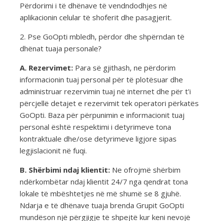
Përdorimi i të dhënave të vendndodhjes në
aplikacionin celular të shoferit dhe pasagjerit.
2. Pse GoOpti mbledh, përdor dhe shpërndan të
dhënat tuaja personale?
A. Rezervimet:
Para së gjithash, ne përdorim
informacionin tuaj personal për të plotësuar dhe
administruar rezervimin tuaj në internet dhe për t'i
përcjellë detajet e rezervimit tek operatori përkatës
GoOpti. Baza për përpunimin e informacionit tuaj
personal është respektimi i detyrimeve tona
kontraktuale dhe/ose detyrimeve ligjore sipas
legjislacionit në fuqi.
B. Shërbimi ndaj klientit:
Ne ofrojmë shërbim
ndërkombëtar ndaj klientit 24/7 nga qendrat tona
lokale të mbështetjes në më shumë se 8 gjuhë.
Ndarja e të dhënave tuaja brenda Grupit GoOpti
mundëson një përgjigje të shpejtë kur keni nevojë