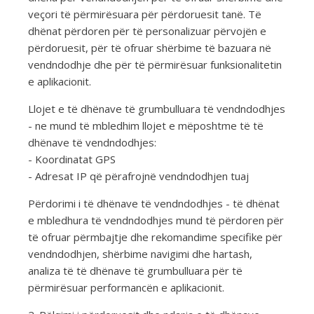
veçori të përmirësuara për përdoruesit tanë. Të
dhënat përdoren për të personalizuar përvojën e
përdoruesit, për të ofruar shërbime të bazuara në
vendndodhje dhe për të përmirësuar funksionalitetin
e aplikacionit.
Llojet e të dhënave të grumbulluara të vendndodhjes
- ne mund të mbledhim llojet e mëposhtme të të
dhënave të vendndodhjes:
- Koordinatat GPS
- Adresat IP që përafrojnë vendndodhjen tuaj
Përdorimi i të dhënave të vendndodhjes - të dhënat
e mbledhura të vendndodhjes mund të përdoren për
të ofruar përmbajtje dhe rekomandime specifike për
vendndodhjen, shërbime navigimi dhe hartash,
analiza të të dhënave të grumbulluara për të
përmirësuar performancën e aplikacionit.