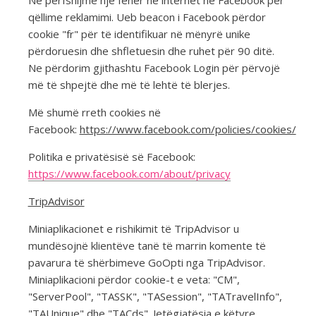
Ne përfshijmë një fener në internet në Facebook për
qëllime reklamimi. Ueb beacon i Facebook përdor
cookie "fr" për të identifikuar në mënyrë unike
përdoruesin dhe shfletuesin dhe ruhet për 90 ditë.
Ne përdorim gjithashtu Facebook Login për përvojë
më të shpejtë dhe më të lehtë të blerjes.
Më shumë rreth cookies në
Facebook:
https://www.facebook.com/policies/cookies/
Politika e privatësisë së Facebook:
https://www.facebook.com/about/privacy
TripAdvisor
Miniaplikacionet e rishikimit të TripAdvisor u
mundësojnë klientëve tanë të marrin komente të
pavarura të shërbimeve GoOpti nga TripAdvisor.
Miniaplikacioni përdor cookie-t e veta: "CM",
"ServerPool", "TASSK", "TASession", "TATravelInfo",
"TAUnique" dhe "TACds". Jetëgjatësia e këtyre