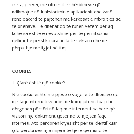
treta, përveç me ofruesit e shërbimeve që
ndihmojnë në funksionimin e aplikacionit dhe kanë
rënë dakord të pajtohen me kërkesat e mbrojtjes së
të dhënave. Të dhënat do të ruhen vetëm për aq
kohë sa është e nevojshme për të përmbushur
qëllimet e përshkruara në këtë seksion dhe në
përputhje me ligjet në fuqi.
COOKIES
1. Çfarë është një cookie?
Një cookie është një pjesë e vogël e të dhënave që
një faqe interneti vendos në kompjuterin tuaj dhe
dërgohen përsëri në faqen e internetit sa herë që
vizitoni një dokument tjetër në të njëjtën faqe
interneti. Ato përdoren kryesisht për të identifikuar
çdo përdorues nga mijëra të tjerë që mund të