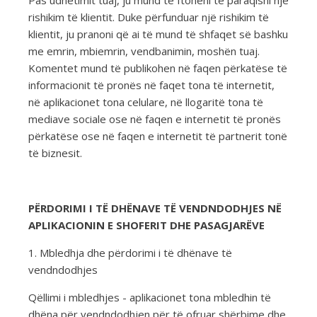
Pas udhëtimit tuaj, ju mund të ftoheni të paraqisni një
rishikim të klientit. Duke përfunduar një rishikim të
klientit, ju pranoni që ai të mund të shfaqet së bashku
me emrin, mbiemrin, vendbanimin, moshën tuaj.
Komentet mund të publikohen në faqen përkatëse të
informacionit të pronës në faqet tona të internetit,
në aplikacionet tona celulare, në llogaritë tona të
mediave sociale ose në faqen e internetit të pronës
përkatëse ose në faqen e internetit të partnerit tonë
të biznesit.
PËRDORIMI I TË DHËNAVE TË VENDNDODHJES NË
APLIKACIONIN E SHOFERIT DHE PASAGJARËVE
1. Mbledhja dhe përdorimi i të dhënave të
vendndodhjes
Qëllimi i mbledhjes - aplikacionet tona mbledhin të
dhëna për vendndodhjen për të ofruar shërbime dhe