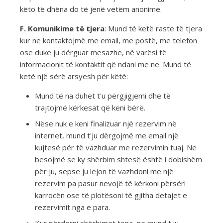
këto të dhëna do të jenë vetëm anonime.
F. Komunikime të tjera
: Mund të ketë raste të tjera
kur ne kontaktojmë me email, me postë, me telefon
ose duke ju dërguar mesazhe, në varësi të
informacionit të kontaktit që ndani me ne. Mund të
ketë një sërë arsyesh për këtë:
Mund të na duhet t'u përgjigjemi dhe të
trajtojmë kërkesat që keni bërë.
Nëse nuk e keni finalizuar një rezervim në
internet, mund t'ju dërgojmë me email një
kujtesë për të vazhduar me rezervimin tuaj. Ne
besojmë se ky shërbim shtesë është i dobishëm
për ju, sepse ju lejon të vazhdoni me një
rezervim pa pasur nevojë të kërkoni përsëri
karrocën ose të plotësoni të gjitha detajet e
rezervimit nga e para.