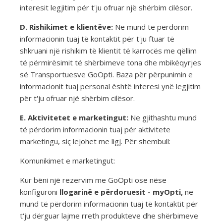
interesit legjitim për t'ju ofruar një shërbim cilësor.
D. Rishikimet e klientëve:
Ne mund të përdorim
informacionin tuaj të kontaktit për t'ju ftuar të
shkruani një rishikim të klientit të karrocës me qëllim
të përmirësimit të shërbimeve tona dhe mbikëqyrjes
së Transportuesve GoOpti. Baza për përpunimin e
informacionit tuaj personal është interesi ynë legjitim
për t'ju ofruar një shërbim cilësor.
E. Aktivitetet e marketingut:
Ne gjithashtu mund
të përdorim informacionin tuaj për aktivitete
marketingu, siç lejohet me ligj. Për shembull:
Komunikimet e marketingut:
Kur bëni një rezervim me GoOpti ose nëse
konfiguroni
llogarinë e përdoruesit - myOpti,
ne
mund të përdorim informacionin tuaj të kontaktit për
t'ju dërguar lajme rreth produkteve dhe shërbimeve