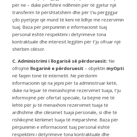
për ne – duke përfshirë ndihmën për të gjetur një
transferim të përshtatshëm dhe për t'iu përgjigjur
çdo pyetjeje që mund të keni në lidhje me rezervimin
tuaj. Baza për përpunimin e informacionit tuaj
personal është respektimi i detyrimeve tona
kontraktuale dhe interesit legjitim për t'ju ofruar një
shërbim cilësor.
C. Administrimi i llogarisë së përdoruesit:
Ne
ofrojmë
llogarinë e përdoruesit
– objektin
myOpti
në faqen tonë të internetit. Ne përdorim
informacionin që na jepni për ta administruar këtë,
duke na lejuar të menaxhojmë rezervimet tuaja, t'ju
informojmë për ofertat speciale, ta bëjmë më të
lehtë për ju të menaxhoni rezervimet tuaja të
ardhshme dhe cilësimet tuaja personale, si dhe të
rishikojmë kërkimet tuaja të mëparshme. Baza për
përpunimin e informacionit tuaj personal është
respektimi i detyrimeve tona kontraktuale dhe