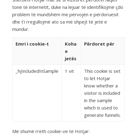
tonë të internetit, duke na lejuar të identifikojmë çdo
problem të mundshëm me përvojën e përdoruesit
dhe t'i rregullojmë ato sa më shpejt të jetë e
mundur.
Emri i cookie-t
Koha
Përdoret për
e
jetës
_hjIncludedInSample
1 vit
This cookie is set
to let Hotjar
know whether a
visitor is included
in the sample
which is used to
generate funnels.
Më shumë rreth cookie-ve të Hotjar: