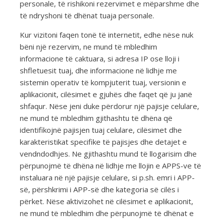
personale, të rishikoni rezervimet e mëparshme dhe
të ndryshoni të dhënat tuaja personale.
Kur vizitoni faqen tonë të internetit, edhe nëse nuk
bëni një rezervim, ne mund të mbledhim
informacione të caktuara, si adresa IP ose lloji i
shfletuesit tuaj, dhe informacione në lidhje me
sistemin operativ të kompjuterit tuaj, versionin e
aplikacionit, cilësimet e gjuhës dhe faqet që ju janë
shfaqur. Nëse jeni duke përdorur një pajisje celulare,
ne mund të mbledhim gjithashtu të dhëna që
identifikojnë pajisjen tuaj celulare, cilësimet dhe
karakteristikat specifike të pajisjes dhe detajet e
vendndodhjes. Ne gjithashtu mund të llogarisim dhe
përpunojmë të dhëna në lidhje me llojin e APPS-ve të
instaluara në një pajisje celulare, si p.sh. emri i APP-
së, përshkrimi i APP-së dhe kategoria së cilës i
përket. Nëse aktivizohet në cilësimet e aplikacionit,
ne mund të mbledhim dhe përpunojmë të dhënat e