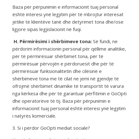
Baza për përpunimin e informacionit tuaj personal
është interesi ynë legjitim për të mbrojtur interesat
jetike të klientëve tanë dhe detyrimet tona dhe/ose
ligjore sipas legjislacionit në fuqi.
H. Përmirësimi i shërbimeve tona:
Së fundi, ne
përdorim informacionin personal për qëllime analitike,
për të përmirësuar shërbimet tona, për të
përmirësuar përvojën e përdoruesit dhe për të
përmirësuar funksionalitetin dhe cilësinë e
shërbimeve tona me të cilat ne jemi në gjendje të
ofrojmë shërbimet dinamike të transportit të varura
nga kërkesa dhe për të garantuar përfitimin e GoOpti
dhe operatorëve të tij. Baza për përpunimin e
informacionit tuaj personal është interesi ynë legjitim
i natyrës komerciale.
3. Si i përdor GoOpti mediat sociale?