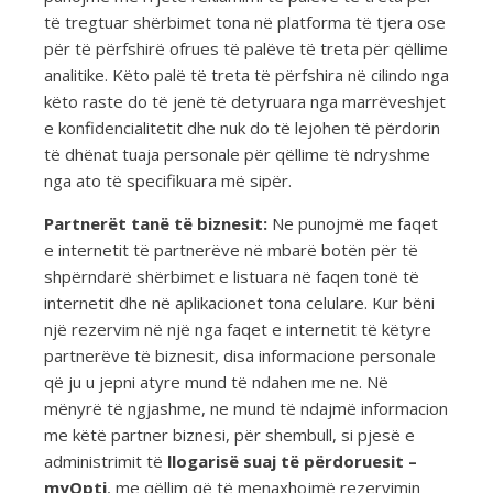
të tregtuar shërbimet tona në platforma të tjera ose
për të përfshirë ofrues të palëve të treta për qëllime
analitike. Këto palë të treta të përfshira në cilindo nga
këto raste do të jenë të detyruara nga marrëveshjet
e konfidencialitetit dhe nuk do të lejohen të përdorin
të dhënat tuaja personale për qëllime të ndryshme
nga ato të specifikuara më sipër.
Partnerët tanë të biznesit:
Ne punojmë me faqet
e internetit të partnerëve në mbarë botën për të
shpërndarë shërbimet e listuara në faqen tonë të
internetit dhe në aplikacionet tona celulare. Kur bëni
një rezervim në një nga faqet e internetit të këtyre
partnerëve të biznesit, disa informacione personale
që ju u jepni atyre mund të ndahen me ne. Në
mënyrë të ngjashme, ne mund të ndajmë informacion
me këtë partner biznesi, për shembull, si pjesë e
administrimit të
llogarisë suaj të përdoruesit –
myOpti
, me qëllim që të menaxhojmë rezervimin