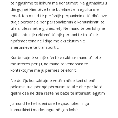
të ngjashme të lidhura me udhëtimet. Ne gjithashtu u
dërgojmë klientëve tanë buletinet e rregullta me
email. Kjo mund të përfshijë përpunimin e të dhënave
tuaja personale për personalizimin e komunikimit, të
tilla si cilësimet e gjuhës, etj. Ne mund të përfshijmë
gjithashtu një reklamë të një personi të tretë në
njoftimet tona në lidhje me ekzekutimin e
shërbimeve të transportit.
Kur besojmë se një ofertë e caktuar mund të jetë
me interes për ju, ne mund të vendosim të
kontaktojmë me ju përmes telefonit.
Ne do t'ju kontaktojmë vetëm nëse keni dhënë
pëlqimin tuaj për një përpunim të tillë dhe për këtë
qëllim ose në disa raste në bazë të interesit legjitim.
Ju mund të tërhiqeni ose të çabonoheni nga
komunikimi i marketingut në çdo kohë.