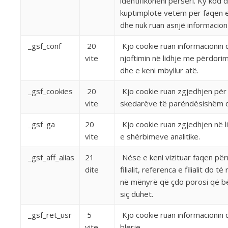
identifikoheni përsëri. Ky kod d
kuptimplotë vetëm për faqen e
dhe nuk ruan asnjë informacion
_gsf_conf
20
Kjo cookie ruan informacionin q
vite
njoftimin në lidhje me përdori
dhe e keni mbyllur atë.
_gsf_cookies
20
Kjo cookie ruan zgjedhjen për 
vite
skedarëve të parëndësishëm d
_gsf_ga
20
Kjo cookie ruan zgjedhjen në 
vite
e shërbimeve analitike.
_gsf_aff_alias
21
Nëse e keni vizituar faqen për
dite
filialit, referenca e filialit do t
në mënyrë që çdo porosi që bën
siç duhet.
_gsf_ret_usr
5
Kjo cookie ruan informacionin 
vite
blerje.