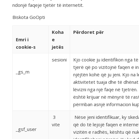
ndonjë faqeje tjetër të internetit.
Biskota GoOpti
Koha
Përdoret për
Emri i
e
cookie-s
jetës
sesioni
Kjo cookie ju identifikon nga t
tjerë që po vizitojnë faqen e in
_gs_m
njëjtën kohë që ju jeni. Kjo na 
aktivitetet tuaja dhe të dhënat
lëvizni nga një faqe në tjetrën. 
është krijuar në mënyrë të ra
përmban asnjë informacion kup
3
Nëse jeni identifikuar, ky ske
vite
që do të lejojë faqen e internet
_gsf_user
vizitën e radhës, kështu që nuk