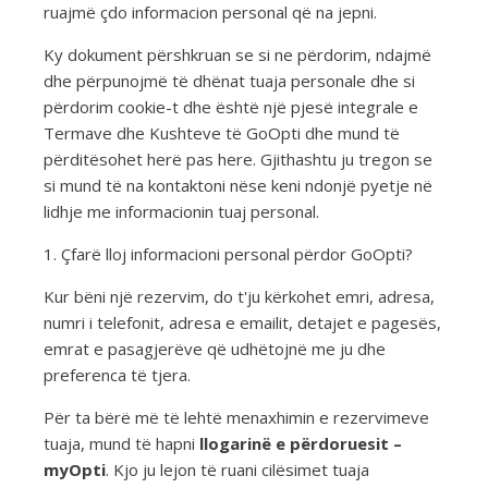
ruajmë çdo informacion personal që na jepni.
Ky dokument përshkruan se si ne përdorim, ndajmë
dhe përpunojmë të dhënat tuaja personale dhe si
përdorim cookie-t dhe është një pjesë integrale e
Termave dhe Kushteve të GoOpti dhe mund të
përditësohet herë pas here. Gjithashtu ju tregon se
si mund të na kontaktoni nëse keni ndonjë pyetje në
lidhje me informacionin tuaj personal.
1. Çfarë lloj informacioni personal përdor GoOpti?
Kur bëni një rezervim, do t'ju kërkohet emri, adresa,
numri i telefonit, adresa e emailit, detajet e pagesës,
emrat e pasagjerëve që udhëtojnë me ju dhe
preferenca të tjera.
Për ta bërë më të lehtë menaxhimin e rezervimeve
tuaja, mund të hapni
llogarinë e përdoruesit –
myOpti
. Kjo ju lejon të ruani cilësimet tuaja