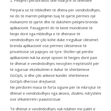
2. Pëlqimi i përdoruesit dhe ndarja e të dhënave
Përpara se të mbledhim të dhëna për vendndodhjen,
ne do të marrim pëlqimin tuaj të qartë përmes një
mekanizmi të qartë dhe të dukshëm pëlqimi brenda
aplikacionit. Pasagjerët do të kenë mundësinë të
heqin dorë nga mbledhja e të dhënave të
vendndodhjes në çdo kohë duke rregulluar cilësimet
brenda aplikacionit ose përmes cilësimeve të
privatësisë së pajisjes së tyre. Shoferi që përdor
aplikacionin nuk ka asnjë opsion të heqjes dorë pasi
të dhënat e vendndodhjes nevojiten rreptësisht për
të siguruar ekzekutimin e duhur të shërbimeve
GoOpti, si dhe çdo ankesë kundër shërbimeve
GoOpti dhe/ose drejtuesit.
Ne përdorim masa të forta sigurie për të mbrojtur të
dhënat e vendndodhjes nga aksesi, zbulimi, ndryshimi
ose shkatërrimi i paautorizuar.
Të dhënat e vendndodhjes nuk ndahen me palët e