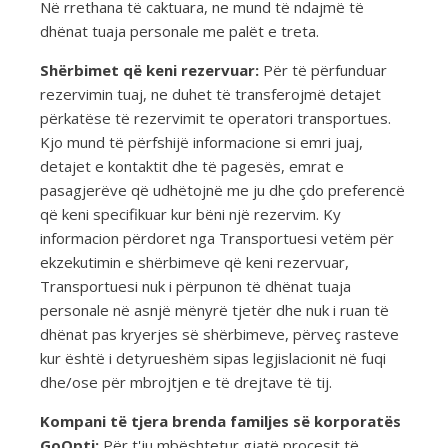
Në rrethana të caktuara, ne mund të ndajmë të
dhënat tuaja personale me palët e treta.
Shërbimet që keni rezervuar:
Për të përfunduar
rezervimin tuaj, ne duhet të transferojmë detajet
përkatëse të rezervimit te operatori transportues.
Kjo mund të përfshijë informacione si emri juaj,
detajet e kontaktit dhe të pagesës, emrat e
pasagjerëve që udhëtojnë me ju dhe çdo preferencë
që keni specifikuar kur bëni një rezervim. Ky
informacion përdoret nga Transportuesi vetëm për
ekzekutimin e shërbimeve që keni rezervuar,
Transportuesi nuk i përpunon të dhënat tuaja
personale në asnjë mënyrë tjetër dhe nuk i ruan të
dhënat pas kryerjes së shërbimeve, përveç rasteve
kur është i detyrueshëm sipas legjislacionit në fuqi
dhe/ose për mbrojtjen e të drejtave të tij.
Kompani të tjera brenda familjes së korporatës
GoOpti:
Për t'ju mbështetur gjatë procesit të