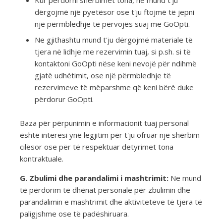
Kur përdorni shërbimet tona, ne mund t'ju
dërgojmë një pyetësor ose t'ju ftojmë të jepni
një përmbledhje të përvojës suaj me GoOpti.
Ne gjithashtu mund t'ju dërgojmë materiale të
tjera në lidhje me rezervimin tuaj, si p.sh. si të
kontaktoni GoOpti nëse keni nevojë për ndihmë
gjatë udhëtimit, ose një përmbledhje të
rezervimeve të mëparshme që keni bërë duke
përdorur GoOpti.
Baza për përpunimin e informacionit tuaj personal
është interesi ynë legjitim për t'ju ofruar një shërbim
cilësor ose për të respektuar detyrimet tona
kontraktuale.
G. Zbulimi dhe parandalimi i mashtrimit:
Ne mund
të përdorim të dhënat personale për zbulimin dhe
parandalimin e mashtrimit dhe aktiviteteve të tjera të
paligjshme ose të padëshiruara.