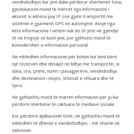
vendndodhjes kur jeni duke përdorur shërbimet tona,
gjeolokacioni mund të merret nga informacioni i
aksesit si adresa juaj IP ose gjatë transportit me
sistemin e gjurmimit GPS në automjete. Asnjë nga
këto informacione i vetëm nuk do të jetë në gjendje
të na tregojë se kush jeni, por gjithsesi mund të
konsiderohet si informacion personal.
Ne mbledhim informacionin për kohën kur keni bërë
një rezervim dhe detajet në lidhje me transportin, si
data, ora, çmimi, numri i pasagjerëve, vendndodhja
dhe destinacioni i nisjes, shtesat e shtuara dhe të
tjera.
Ne gjithashtu mund të marrim informacion për ju kur
përdorni shërbime të caktuara të mediave sociale.
Kur përdorni aplikacionin tonë, ne gjithashtu mund të
mbledhim të dhënat e vendndodhjes - më shumë në
seksionin: