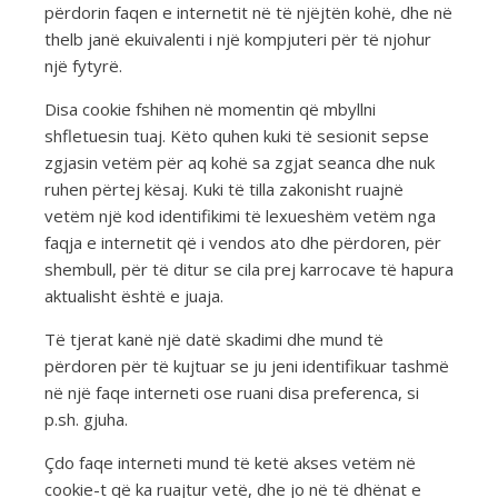
përdorin faqen e internetit në të njëjtën kohë, dhe në
thelb janë ekuivalenti i një kompjuteri për të njohur
një fytyrë.
Disa cookie fshihen në momentin që mbyllni
shfletuesin tuaj. Këto quhen kuki të sesionit sepse
zgjasin vetëm për aq kohë sa zgjat seanca dhe nuk
ruhen përtej kësaj. Kuki të tilla zakonisht ruajnë
vetëm një kod identifikimi të lexueshëm vetëm nga
faqja e internetit që i vendos ato dhe përdoren, për
shembull, për të ditur se cila prej karrocave të hapura
aktualisht është e juaja.
Të tjerat kanë një datë skadimi dhe mund të
përdoren për të kujtuar se ju jeni identifikuar tashmë
në një faqe interneti ose ruani disa preferenca, si
p.sh. gjuha.
Çdo faqe interneti mund të ketë akses vetëm në
cookie-t që ka ruajtur vetë, dhe jo në të dhënat e