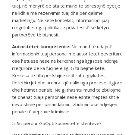
tuaj, në mënyrë që ata të mund të adresojnë pyetje
në lidhje me rezervimin tuaj dhe për qëllime
marketingu. Në këtë kontekst, informacioni juaj
rregullohet nga politikat e privatësisë së këtyre
partnerëve të biznesit.
Autoritetet kompetente:
Ne mund të ndajmë
informacionin tuaj personal me autoritetet qeveritare
ose hetuese nëse na kërkohet nga ligji (ose ndonjë
rregullore që ka fuqinë e ligjit) ta bëjmë këtë.
Kërkesa të tilla përfshijnë urdhrat e gjykatës,
fletëthirrjet dhe urdhrat që dalin nga proceset ligjore
dhe hetimet penale. Ne gjithashtu mund të zbulojmë
të dhënat tuaja personale nëse është rreptësisht e
nevojshme për parandalimin, zbulimin ose ndjekjen
penale të veprave kriminale.
5. Si i përdor GoOpti komentet e klientëve?