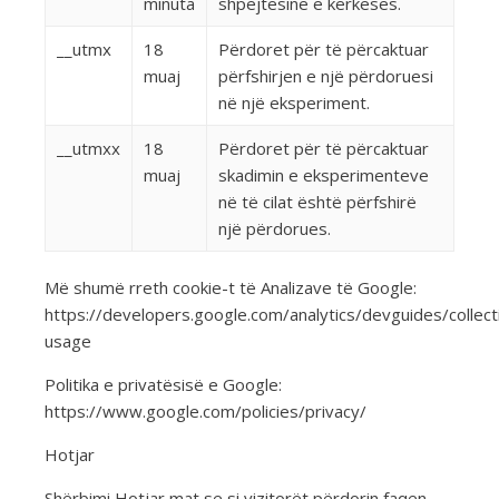
minuta
shpejtësinë e kërkesës.
__utmx
18
Përdoret për të përcaktuar
muaj
përfshirjen e një përdoruesi
në një eksperiment.
__utmxx
18
Përdoret për të përcaktuar
muaj
skadimin e eksperimenteve
në të cilat është përfshirë
një përdorues.
Më shumë rreth cookie-t të Analizave të Google:
https://developers.google.com/analytics/devguides/collecti
usage
Politika e privatësisë e Google:
https://www.google.com/policies/privacy/
Hotjar
Shërbimi Hotjar mat se si vizitorët përdorin faqen