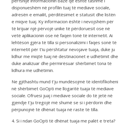
përfshijë informacionin bazë që është tashmë i
disponueshëm në profilin tuaj të mediave sociale,
adresën e emailit, përditësimet e statusit dhe listën
e miqve tuaj. Ky informacion është i nevojshëm për
të krijuar një përvojë unike të përdoruesit ose në
vetë aplikacionin ose në faqen tonë të internetit. Ai
lehtëson gjëra të tilla si personalizimi i faqes sonë të
internetit për t'iu përshtatur nevojave tuaja, duke ju
lidhur me miqtë tuaj në destinacionet e udhëtimit dhe
duke analizuar dhe përmirësuar shërbimet tona të
lidhura me udhëtimin.
Ne gjithashtu mund t'ju mundësojmë të identifikoheni
në shërbimet GoOpti me llogaritë tuaja të mediave
sociale. Ofruesi juaj i mediave sociale do të jetë në
gjendje t'ju tregojë më shumë se si i përdorin dhe
përpunojnë të dhënat tuaja në raste të tilla.
4. Si i ndan GoOpti të dhënat tuaja me palët e treta?