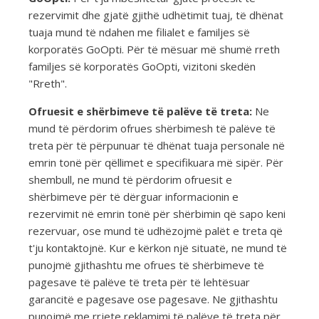
rezervimit dhe gjatë gjithë udhëtimit tuaj, të dhënat
tuaja mund të ndahen me filialet e familjes së
korporatës GoOpti. Për të mësuar më shumë rreth
familjes së korporatës GoOpti, vizitoni skedën
"Rreth".
Ofruesit e shërbimeve të palëve të treta:
Ne
mund të përdorim ofrues shërbimesh të palëve të
treta për të përpunuar të dhënat tuaja personale në
emrin tonë për qëllimet e specifikuara më sipër. Për
shembull, ne mund të përdorim ofruesit e
shërbimeve për të dërguar informacionin e
rezervimit në emrin tonë për shërbimin që sapo keni
rezervuar, ose mund të udhëzojmë palët e treta që
t'ju kontaktojnë. Kur e kërkon një situatë, ne mund të
punojmë gjithashtu me ofrues të shërbimeve të
pagesave të palëve të treta për të lehtësuar
garancitë e pagesave ose pagesave. Ne gjithashtu
punojmë me rrjete reklamimi të palëve të treta për