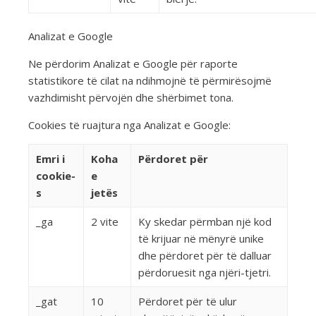
Analizat e Google
Ne përdorim Analizat e Google për raporte
statistikore të cilat na ndihmojnë të përmirësojmë
vazhdimisht përvojën dhe shërbimet tona.
Cookies të ruajtura nga Analizat e Google:
Emri i
Koha
Përdoret për
cookie-
e
s
jetës
_ga
2 vite
Ky skedar përmban një kod
të krijuar në mënyrë unike
dhe përdoret për të dalluar
përdoruesit nga njëri-tjetri.
_gat
10
Përdoret për të ulur