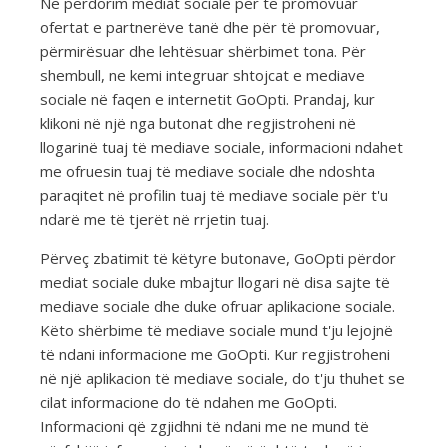
Ne përdorim mediat sociale për të promovuar
ofertat e partnerëve tanë dhe për të promovuar,
përmirësuar dhe lehtësuar shërbimet tona. Për
shembull, ne kemi integruar shtojcat e mediave
sociale në faqen e internetit GoOpti. Prandaj, kur
klikoni në një nga butonat dhe regjistroheni në
llogarinë tuaj të mediave sociale, informacioni ndahet
me ofruesin tuaj të mediave sociale dhe ndoshta
paraqitet në profilin tuaj të mediave sociale për t'u
ndarë me të tjerët në rrjetin tuaj.
Përveç zbatimit të këtyre butonave, GoOpti përdor
mediat sociale duke mbajtur llogari në disa sajte të
mediave sociale dhe duke ofruar aplikacione sociale.
Këto shërbime të mediave sociale mund t'ju lejojnë
të ndani informacione me GoOpti. Kur regjistroheni
në një aplikacion të mediave sociale, do t'ju thuhet se
cilat informacione do të ndahen me GoOpti.
Informacioni që zgjidhni të ndani me ne mund të