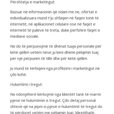
Përshtatja e marketingut:
Bazuar në informacionin që ndani me ne, ofertat e
individualizuara mund t'ju shfaqen në faqen tonë të
internetit, në aplikacionet celulare ose në faqet e
internetit të palëve të treta, duke përfshirë faqet e
mediave sociale.
Ne do të përpunojmë të dhënat tuaja personale për
këtë qëllim vetëm nëse ju keni dhënë pëlqimin tuaj
për një përpunim të tillë dhe për këtë qëllim.
Ju mund të tërhiqeni nga profilizimi i marketingut në
çdo kohë.
Hulumtimi i tregut:
Ne ndonjëherë kërkojmë nga klientët tanë të marrin
pjesë në hulumtimin e tregut. Çdo detaj personal
shtesë që na jepni si pjesë e hulumtimit të tregut do
të përdoret vetëm me pëlqimin tuaj. Megjithatë,