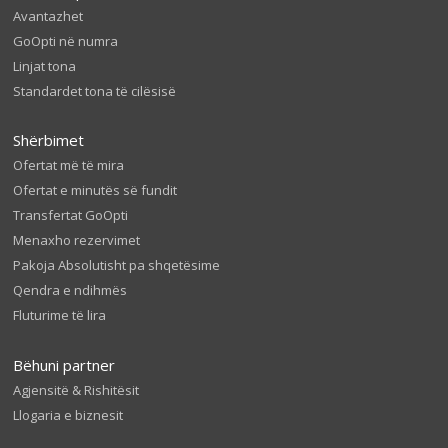
Avantazhet
GoOpti në numra
Linjat tona
Standardet tona të cilësisë
Shërbimet
Ofertat më të mira
Ofertat e minutës së fundit
Transfertat GoOpti
Menaxho rezervimet
Pakoja Absolutisht pa shqetësime
Qendra e ndihmës
Fluturime të lira
Bëhuni partner
Agjensitë & Rishitësit
Llogaria e biznesit