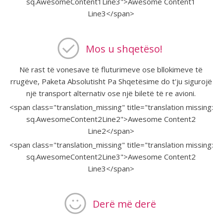
sq.AwesomeContent1Line3">Awesome Content1
Line3</span>
Mos u shqetëso!
Në rast të vonesave të fluturimeve ose bllokimeve të
rrugëve, Paketa Absolutisht Pa Shqetësime do t'ju sigurojë
një transport alternativ ose një biletë të re avioni.
<span class="translation_missing" title="translation missing:
sq.AwesomeContent2Line2">Awesome Content2
Line2</span>
<span class="translation_missing" title="translation missing:
sq.AwesomeContent2Line3">Awesome Content2
Line3</span>
Derë më derë