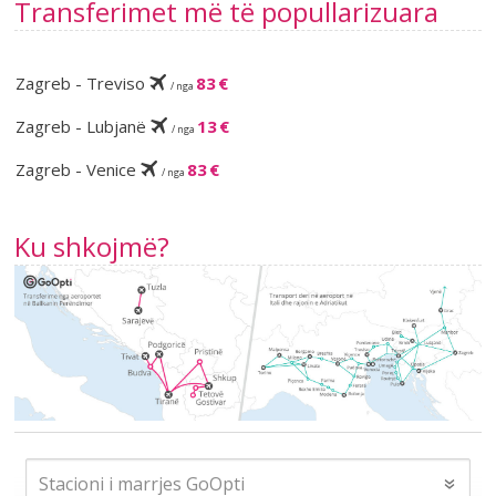
Transferimet më të popullarizuara
Zagreb - Treviso
83 €
/ nga
Zagreb - Lubjanë
13 €
/ nga
Zagreb - Venice
83 €
/ nga
Ku shkojmë?