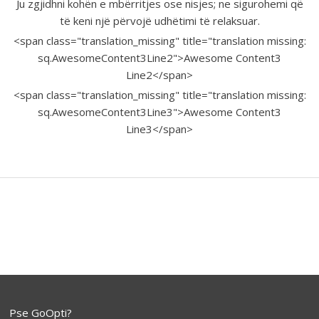
Ju zgjidhni kohën e mbërritjes ose nisjes; ne sigurohemi që
të keni një përvojë udhëtimi të relaksuar.
<span class="translation_missing" title="translation missing:
sq.AwesomeContent3Line2">Awesome Content3
Line2</span>
<span class="translation_missing" title="translation missing:
sq.AwesomeContent3Line3">Awesome Content3
Line3</span>
Pse GoOpti?