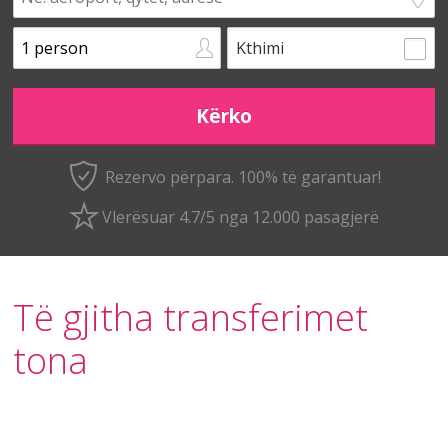
Kthimi
Rezervo përpara. 100% të garantuar!
Vlerësuar 4.7/5 nga 12.000 pasagjerë
Të gjitha transferimet
tona