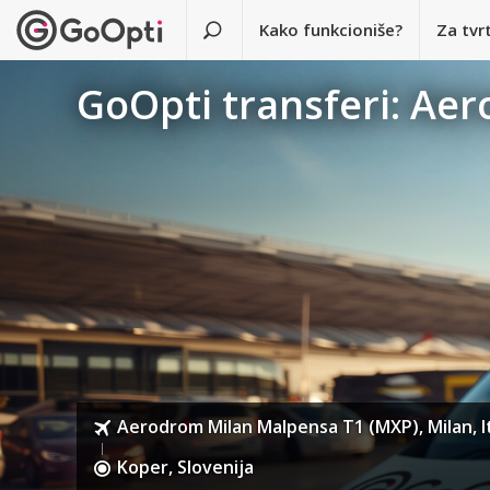
Kako funkcioniše?
Za tvr
GoOpti transferi: Ae
Aerodrom Milan Malpensa T1 (MXP), Milan, It
Koper, Slovenija