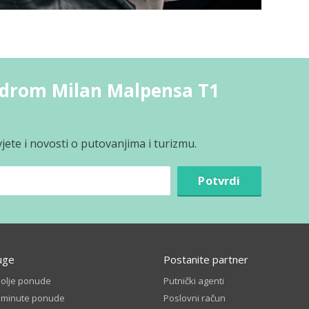
odrom Milan Malpensa T1
jete i novosti o putovanjima i turizmu.
Potvrdi
uge
Postanite partner
bolje ponude
Putnički agenti
t minute ponude
Poslovni račun