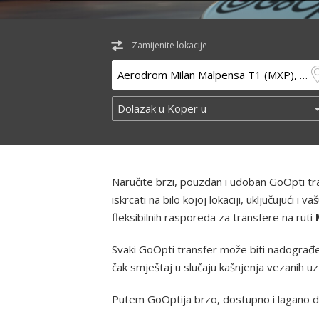
Zamijenite lokacije
Naručite brzi, pouzdan i udoban GoOpti t
iskrcati na bilo kojoj lokaciji, uključujući
fleksibilnih rasporeda za transfere na ruti
Svaki GoOpti transfer može biti nadograđe
čak smještaj u slučaju kašnjenja vezanih u
Putem GoOptija brzo, dostupno i lagano d