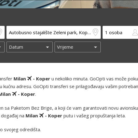
ransfer
Milan
- Koper
u nekoliko minuta. GoOpti vas može pokup
 i vašu kućnu adresu. GoOpti transferi se prilagođavaju vašim potreba
Milan
- Koper
.
n sa Paketom Bez Brige, a koji će vam garantovati novu avionsku k
z događaj na
Milan
- Koper
putu i vašeg propuštanja leta.
o svojeg odredišta.