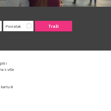
Povratak
iti i
ma s više
artu ili