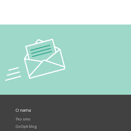
O nama
Tko smo
GoOpti blog