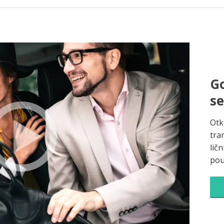
Go
s
Otk
tra
ličn
pou