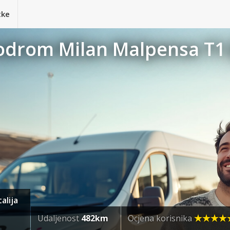
tke
rodrom Milan Malpensa T1 
alija
Udaljenost
482km
Ocjena korisnika