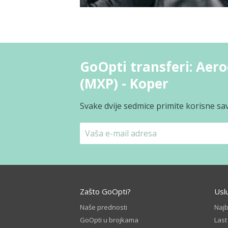
GoOpti transferi: Aer
(MXP) - Koper
Svake dvije sedmice primite korisne sav
Zašto GoOpti?
Usl
Naše prednosti
Naj
GoOpti u brojkama
Las