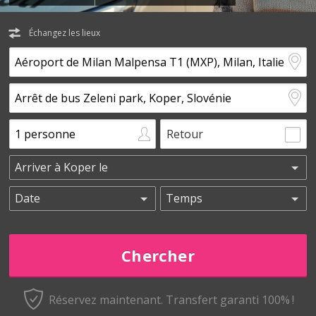
Échangez les lieux
Retour
Réservez maintenant.
Transfert garanti 100% !