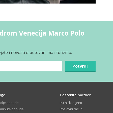
odrom Venecija Marco Polo
jete i novosti o putovanjima i turizmu.
Potvrdi
uge
Postanite partner
bolje ponude
Putnički agenti
t minute ponude
Poslovni račun