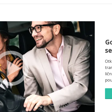
Go
s
Otk
tra
ličn
pou