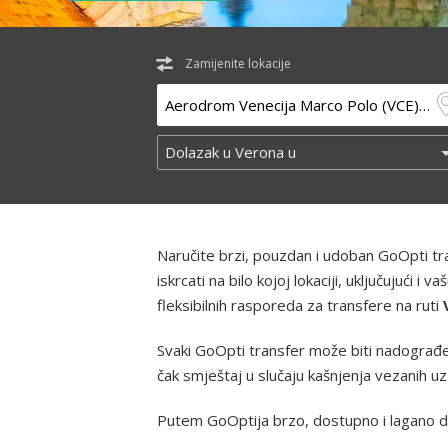
Zamijenite lokacije
Naručite brzi, pouzdan i udoban GoOpti t
iskrcati na bilo kojoj lokaciji, uključujući
fleksibilnih rasporeda za transfere na ruti
Svaki GoOpti transfer može biti nadograđe
čak smještaj u slučaju kašnjenja vezanih u
Putem GoOptija brzo, dostupno i lagano d