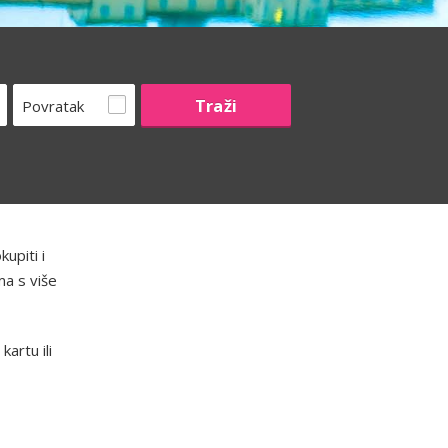
Povratak
upiti i
ma s više
artu ili