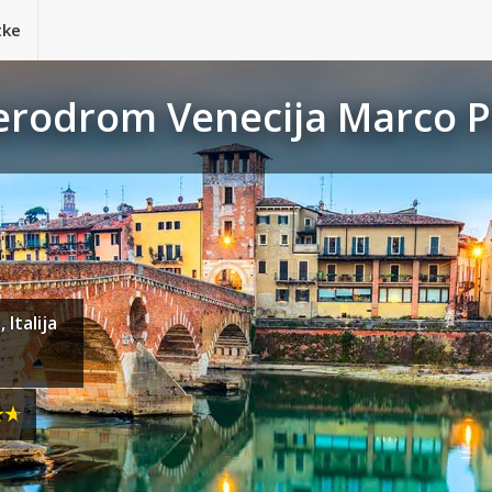
tke
Aerodrom Venecija Marco Po
Italija