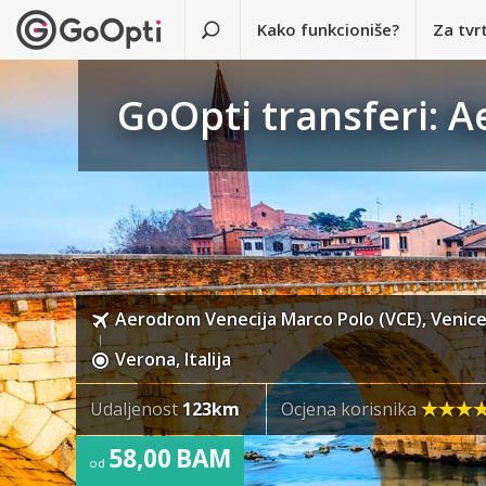
Kako funkcioniše?
Za tvr
GoOpti transferi: 
Aerodrom Venecija Marco Polo (VCE), Venice, 
Verona, Italija
Udaljenost
123km
Ocjena korisnika
58,00 BAM
od