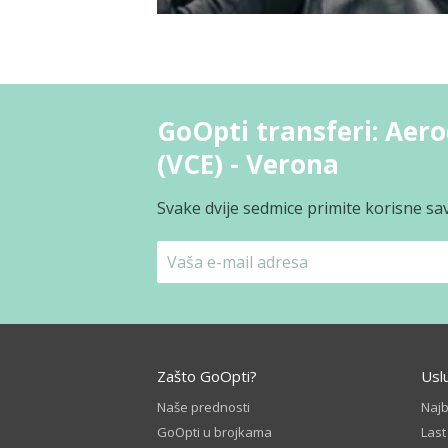
GoOpti transferi: Aer
(VCE) - Verona
Svake dvije sedmice primite korisne sav
Zašto GoOpti?
Usl
Naše prednosti
Naj
GoOpti u brojkama
Las