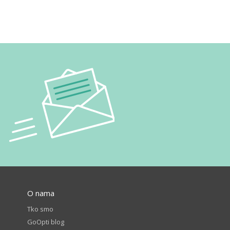
O nama
Tko smo
GoOpti blog