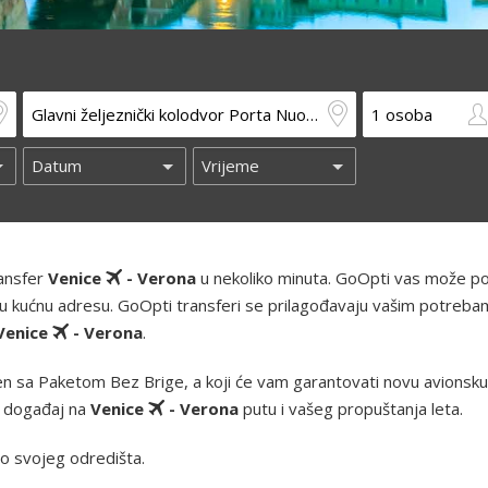
ransfer
Venice
- Verona
u nekoliko minuta. GoOpti vas može pok
 i vašu kućnu adresu. GoOpti transferi se prilagođavaju vašim potreba
Venice
- Verona
.
n sa Paketom Bez Brige, a koji će vam garantovati novu avionsku k
z događaj na
Venice
- Verona
putu i vašeg propuštanja leta.
o svojeg odredišta.