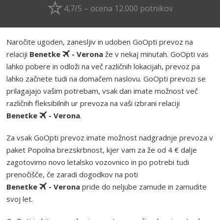
4,7/5 – ocena 12.000 potnikov
Naročite ugoden, zanesljiv in udoben GoOpti prevoz na
relaciji
Benetke
- Verona
že v nekaj minutah. GoOpti vas
lahko pobere in odloži na več različnih lokacijah, prevoz pa
lahko začnete tudi na domačem naslovu. GoOpti prevozi se
prilagajajo vašim potrebam, vsak dan imate možnost več
različnih fleksibilnih ur prevoza na vaši izbrani relaciji
Benetke
- Verona
.
Za vsak GoOpti prevoz imate možnost nadgradnje prevoza v
paket Popolna brezskrbnost, kjer vam za že od 4 € dalje
zagotovimo novo letalsko vozovnico in po potrebi tudi
prenočišče, če zaradi dogodkov na poti
Benetke
- Verona
pride do neljube zamude in zamudite
svoj let.