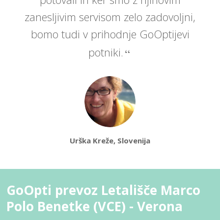
zanesljivim servisom zelo zadovoljni,
bomo tudi v prihodnje GoOptijevi
potniki.
Urška Kreže, Slovenija
GoOpti prevoz Letališče Marco
Polo Benetke (VCE) - Verona