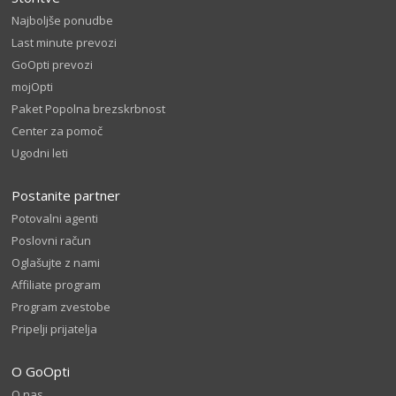
Najboljše ponudbe
Last minute prevozi
GoOpti prevozi
mojOpti
Paket Popolna brezskrbnost
Center za pomoč
Ugodni leti
Postanite partner
Potovalni agenti
Poslovni račun
Oglašujte z nami
Affiliate program
Program zvestobe
Pripelji prijatelja
O GoOpti
O nas