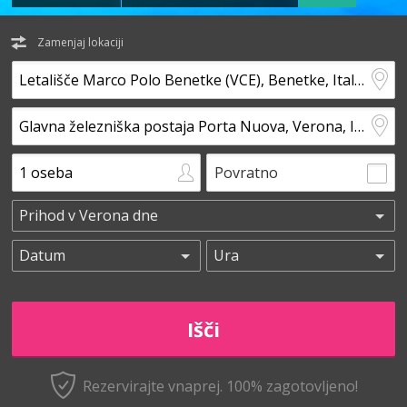
Zamenjaj lokaciji
Povratno
Rezervirajte vnaprej.
100% zagotovljeno!