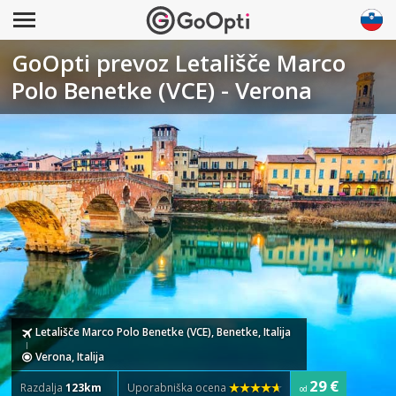
GoOpti prevoz Letališče Marco
Polo Benetke (VCE) - Verona
Letališče Marco Polo Benetke (VCE), Benetke, Italija
Verona, Italija
29 €
Razdalja
123km
Uporabniška ocena
od