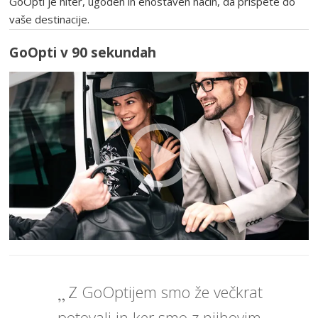
GoOpti je hiter, ugoden in enostaven način, da prispete do
vaše destinacije.
GoOpti v 90 sekundah
Z GoOptijem smo že večkrat
potovali in ker smo z njihovim