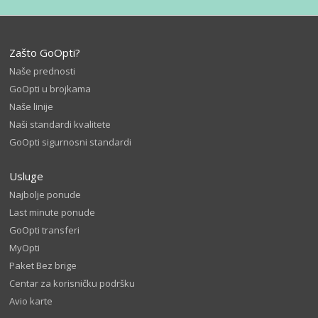
Zašto GoOpti?
Naše prednosti
GoOpti u brojkama
Naše linije
Naši standardi kvalitete
GoOpti sigurnosni standardi
Usluge
Najbolje ponude
Last minute ponude
GoOpti transferi
MyOpti
Paket Bez brige
Centar za korisničku podršku
Avio karte