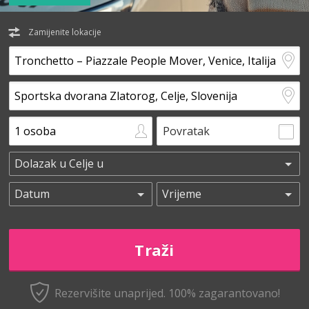
Zamijenite lokacije
Povratak
Rezervišite unaprijed.
100% zagarantovano!