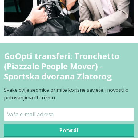
GoOpti transferi: Tronchetto
(Piazzale People Mover) -
Sportska dvorana Zlatorog
Svake dvije sedmice primite korisne savjete i novosti o
putovanjima i turizmu.
Potvrdi