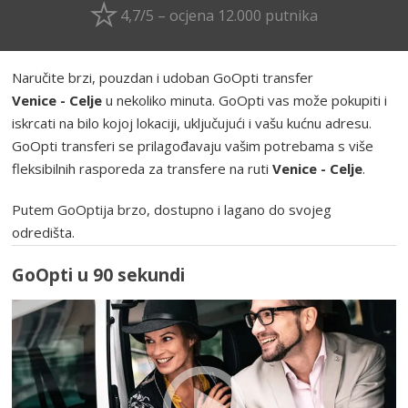
4,7/5 – ocjena 12.000 putnika
Naručite brzi, pouzdan i udoban GoOpti transfer
Venice - Celje
u nekoliko minuta. GoOpti vas može pokupiti i
iskrcati na bilo kojoj lokaciji, uključujući i vašu kućnu adresu.
GoOpti transferi se prilagođavaju vašim potrebama s više
fleksibilnih rasporeda za transfere na ruti
Venice - Celje
.
Putem GoOptija brzo, dostupno i lagano do svojeg
odredišta.
GoOpti u 90 sekundi