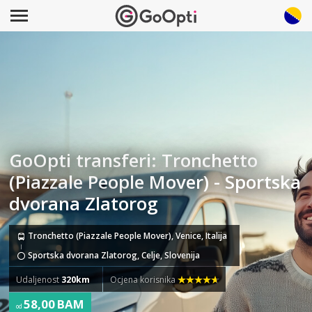
GoOpti transferi: Tronchetto
(Piazzale People Mover) - Sportska
dvorana Zlatorog
Tronchetto (Piazzale People Mover), Venice, Italija
Sportska dvorana Zlatorog, Celje, Slovenija
Udaljenost
320km
Ocjena korisnika
58,00 BAM
od