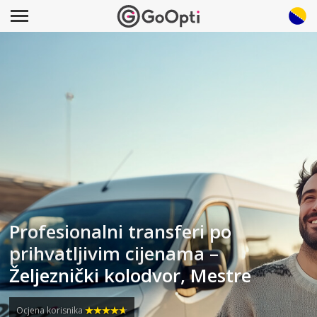
Profesionalni transferi po
prihvatljivim cijenama –
Željeznički kolodvor, Mestre
Ocjena korisnika