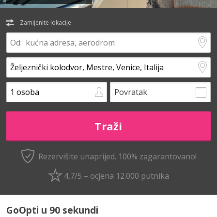
Zamijenite lokacije
Povratak
Rezervišite unaprijed.
100% zagarantovano!
4,7/5 – ocjena 12.000 putnika
GoOpti u 90 sekundi