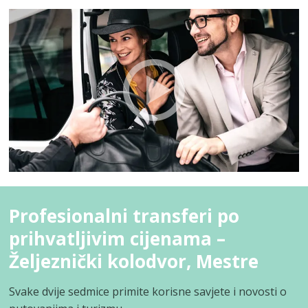
Profesionalni transferi po
prihvatljivim cijenama –
Željeznički kolodvor, Mestre
Svake dvije sedmice primite korisne savjete i novosti o