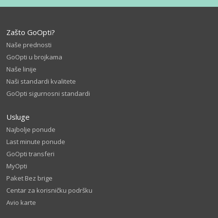
Zašto GoOpti?
Naše prednosti
GoOpti u brojkama
Naše linije
Naši standardi kvalitete
GoOpti sigurnosni standardi
Usluge
Najbolje ponude
Last minute ponude
GoOpti transferi
MyOpti
Paket Bez brige
Centar za korisničku podršku
Avio karte