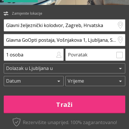
Zamijenite lokacije
Povratak
Rezervišite unaprijed.
100% zagarantovano!