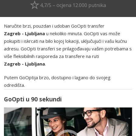
4,7/5 – ocjena 12.000 putnika
Naručite brzi, pouzdan i udoban GoOpti transfer
Zagreb - Ljubljana
u nekoliko minuta. GoOpti vas može
pokupiti i iskrcati na bilo kojoj lokaciji, uključujući i vašu kućnu
adresu. GoOpti transferi se prilagođavaju vašim potrebama s
više fleksibilnih rasporeda za transfere na ruti
Zagreb - Ljubljana
.
Putem GoOptija brzo, dostupno i lagano do svojeg
odredišta.
GoOpti u 90 sekundi