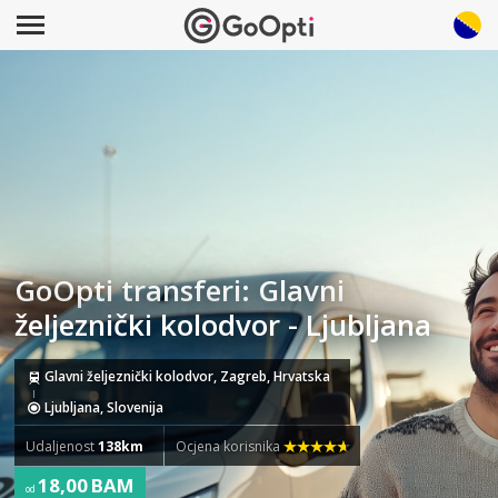
GoOpti transferi: Glavni
željeznički kolodvor - Ljubljana
Glavni željeznički kolodvor, Zagreb, Hrvatska
Ljubljana, Slovenija
Udaljenost
138km
Ocjena korisnika
18,00 BAM
od