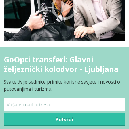
GoOpti transferi: Glavni
željeznički kolodvor - Ljubljana
Svake dvije sedmice primite korisne savjete i novosti o
putovanjima i turizmu.
Potvrdi