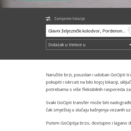
Zamijenite lokacije
Naručite brzi, pouzdan i udoban GoOpti t
pokupiti i iskrcati na bilo kojoj lokaciji, u
potrebama s više fleksibilnih rasporeda za
Svaki GoOpti transfer može biti nadograđe
čak smještaj u slučaju kašnjenja vezanih u
Putem GoOptija brzo, dostupno i lagano d