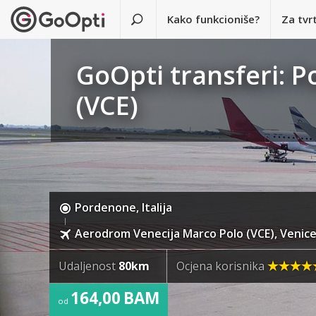
Kako funkcioniše?
Za tvr
GoOpti transferi: 
(VCE)
Pordenone, Italija
Aerodrom Venecija Marco Polo (VCE), Venice, 
Udaljenost
80km
Ocjena korisnika
164,00 BAM
od