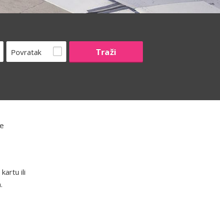
Povratak
že
artu ili
.