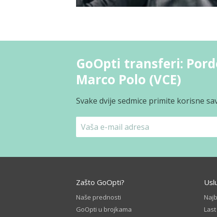
GoOpti transferi: Por
Marco Polo (VCE)
Svake dvije sedmice primite korisne sav
Zašto GoOpti?
Usl
Naše prednosti
Naj
GoOpti u brojkama
Las