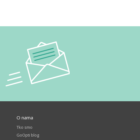
O nama
Tko smo
GoOpti blog