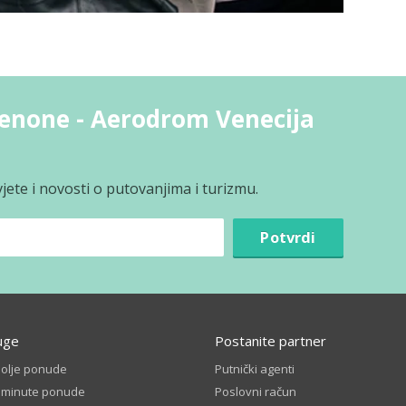
denone - Aerodrom Venecija
jete i novosti o putovanjima i turizmu.
Potvrdi
uge
Postanite partner
bolje ponude
Putnički agenti
t minute ponude
Poslovni račun