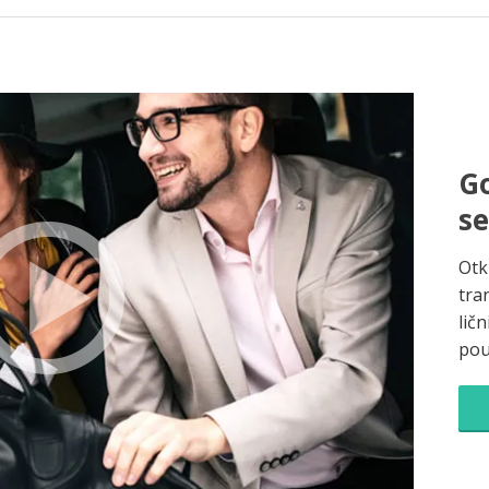
Go
s
Otk
tra
ličn
pou