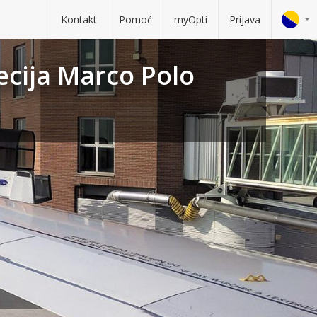
Kontakt
Pomoć
myOpti
Prijava
ecija Marco Polo