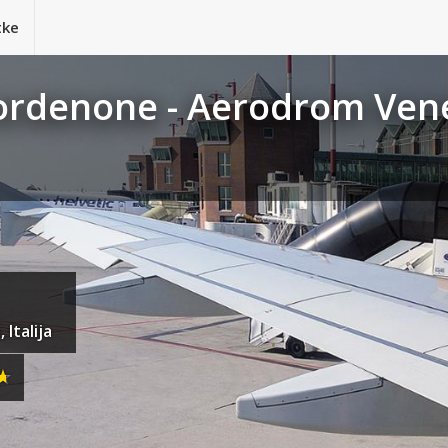
tke
Pordenone - Aerodrom Ven
Italija