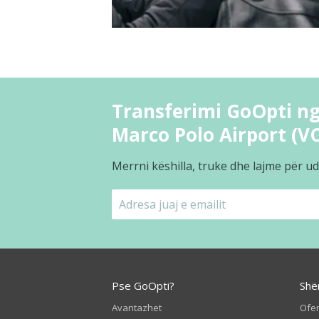
Transferimi GoOpti ng
Marco Polo Airport (V
Merrni këshilla, truke dhe lajme për ud
Pse GoOpti?
Shë
Avantazhet
Ofer