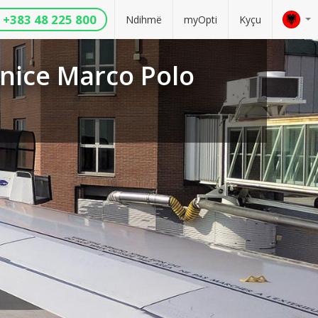
+383 48 225 800
Ndihmë
myOpti
Kyçu
nice Marco Polo