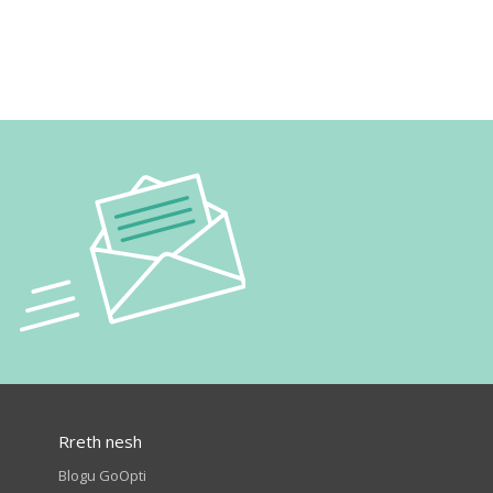
Rreth nesh
Blogu GoOpti