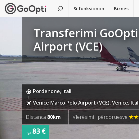
Si funksionon
Biznes
Transferimi GoOpti
Airport (VCE)
Pordenone, Itali
Venice Marco Polo Airport (VCE), Venice, Ital
Distanca
80km
Vlerësimi i përdoruesve
83 €
nga