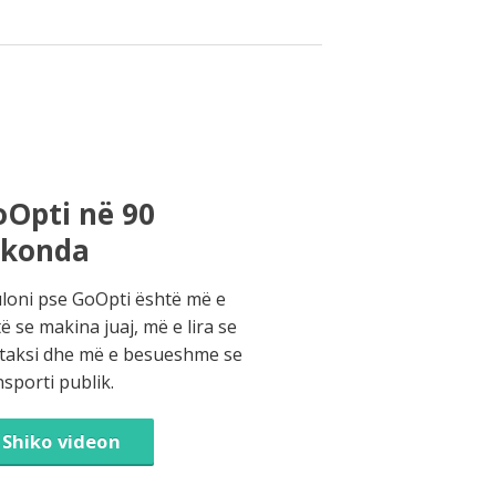
Opti në 90
ekonda
loni pse GoOpti është më e
të se makina juaj, më e lira se
 taksi dhe më e besueshme se
nsporti publik.
Shiko videon