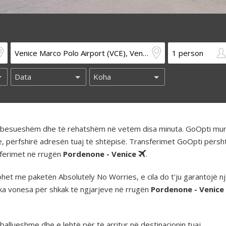
të besueshëm dhe të rehatshëm në vetëm disa minuta. GoOpti mun
e, përfshirë adresën tuaj të shtëpisë. Transferimet GoOpti përs
nsferimet në rrugën
Pordenone - Venice
.
t me paketën Absolutely No Worries, e cila do t'ju garantojë nj
ka vonesa për shkak të ngjarjeve në rrugën
Pordenone - Venice
llueshme dhe e lehtë për të arritur në destinacionin tuaj.