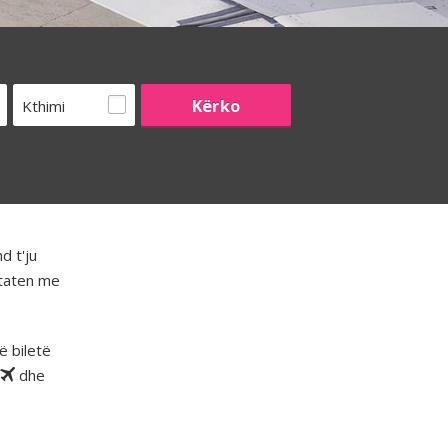
Kthimi
d t'ju
htaten me
ë biletë
dhe