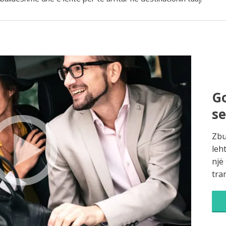
Go
s
Zbu
leh
një
tra