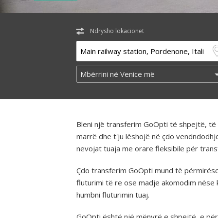
Ndrysho lokacionet
Bleni një transferim GoOpti të shpejtë, 
marrë dhe t'ju lëshojë në çdo vendndodhj
nevojat tuaja me orare fleksibile për tra
Çdo transferim GoOpti mund të përmirësohe
fluturimi të re ose madje akomodim nëse 
humbni fluturimin tuaj.
GoOpti është një mënyrë e shpejtë, e përba