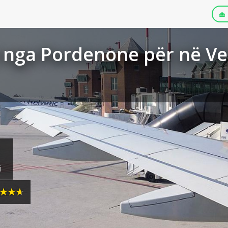
 nga Pordenone për në Ve
i