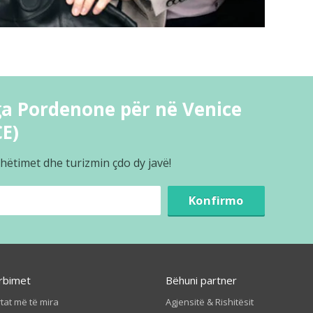
a Pordenone për në Venice
CE)
hëtimet dhe turizmin çdo dy javë!
Konfirmo
rbimet
Bëhuni partner
tat më të mira
Agjensitë & Rishitësit