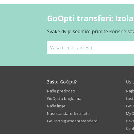
GoOpti transferi: Izol
Svake dvije sedmice primite korisne sav
Zašto GoOpti?
Usl
Naše prednosti
Naj
GoOpti u brojkama
Las
Naše linije
GoOp
Naši standardi kvalitete
MyO
GoOpti sigurnosni standardi
Pake
Cent