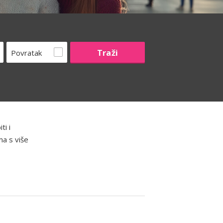
Povratak
ti i
ma s više