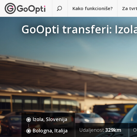
Kako funkcioniše?
Za tvr
GoOpti transferi: Izol
Izola, Slovenija
Udaljenost
329km
O
Bologna, Italija