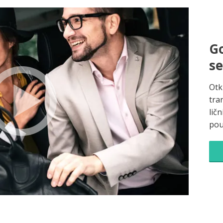
Go
s
Otk
tra
ličn
pou