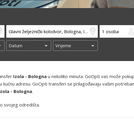
ransfer
Izola - Bologna
u nekoliko minuta. GoOpti vas može pokupi
 i vašu kućnu adresu. GoOpti transferi se prilagođavaju vašim potreba
Izola - Bologna
.
o svojeg odredišta.