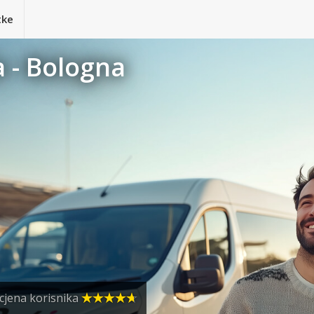
tke
a - Bologna
cjena korisnika