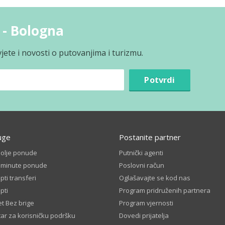
a - Bologna
jete i novosti o putovanjima i turizmu.
Potvrdi
uge
Postanite partner
bolje ponude
Putnički agenti
t minute ponude
Poslovni račun
ti transferi
Oglašavajte se kod nas
pti
Program pridruženih partnera
t Bez brige
Program vjernosti
ar za korisničku podršku
Dovedi prijatelja