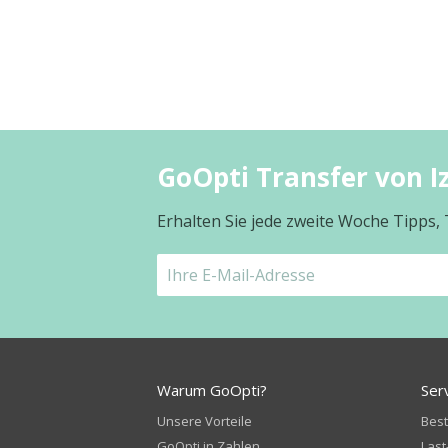
GoOpti Transfer von I
Erhalten Sie jede zweite Woche Tipps,
Warum GoOpti?
Ser
Unsere Vorteile
Bes
GoOpti in Zahlen
Last