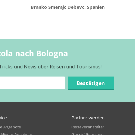
Branko Smerajc Debevc, Spanien
zola nach Bologna
 Tricks und News über Reisen und Tourismus!
Bestätigen
vice
Partner werden
te Angebote
Reiseveranstalter
-Minute-Angebote
Geschäftsaccount