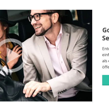
Go
S
Ent
ein
als
öff