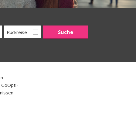
Rückreise
en
e GoOpti-
nissen