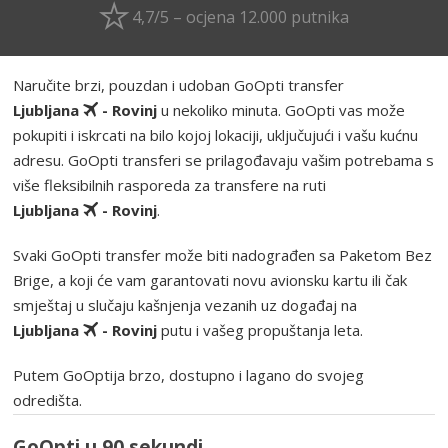
4,7/5 – ocjena 12.000 putnika
Naručite brzi, pouzdan i udoban GoOpti transfer
Ljubljana
- Rovinj
u nekoliko minuta. GoOpti vas može
pokupiti i iskrcati na bilo kojoj lokaciji, uključujući i vašu kućnu
adresu. GoOpti transferi se prilagođavaju vašim potrebama s
više fleksibilnih rasporeda za transfere na ruti
Ljubljana
- Rovinj
.
Svaki GoOpti transfer može biti nadograđen sa Paketom Bez
Brige, a koji će vam garantovati novu avionsku kartu ili čak
smještaj u slučaju kašnjenja vezanih uz događaj na
Ljubljana
- Rovinj
putu i vašeg propuštanja leta.
Putem GoOptija brzo, dostupno i lagano do svojeg
odredišta.
GoOpti u 90 sekundi