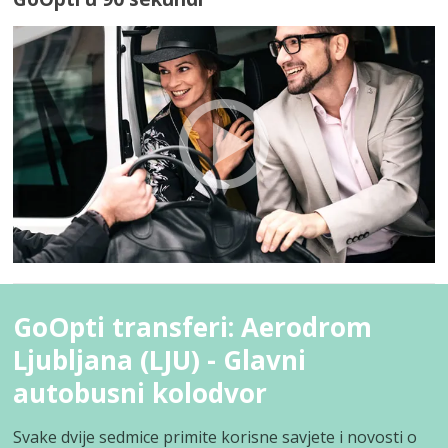
GoOpti transferi: Aerodrom
Ljubljana (LJU) - Glavni
autobusni kolodvor
Svake dvije sedmice primite korisne savjete i novosti o