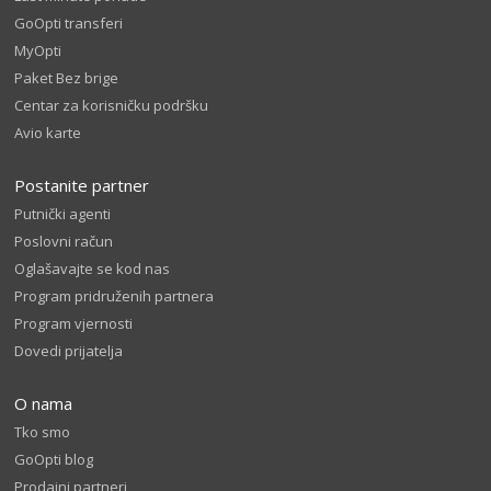
GoOpti transferi
MyOpti
Paket Bez brige
Centar za korisničku podršku
Avio karte
Postanite partner
Putnički agenti
Poslovni račun
Oglašavajte se kod nas
Program pridruženih partnera
Program vjernosti
Dovedi prijatelja
O nama
Tko smo
GoOpti blog
Prodajni partneri