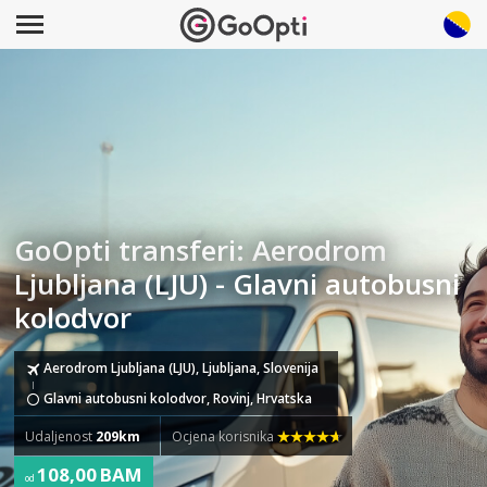
GoOpti transferi: Aerodrom
Ljubljana (LJU) - Glavni autobusni
kolodvor
Aerodrom Ljubljana (LJU), Ljubljana, Slovenija
Glavni autobusni kolodvor, Rovinj, Hrvatska
Udaljenost
209km
Ocjena korisnika
108,00 BAM
od