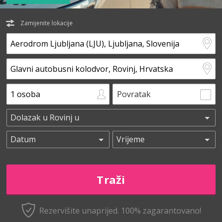
Zamijenite lokacije
Povratak
Rezervišite unaprijed.
100% zagarantovano!