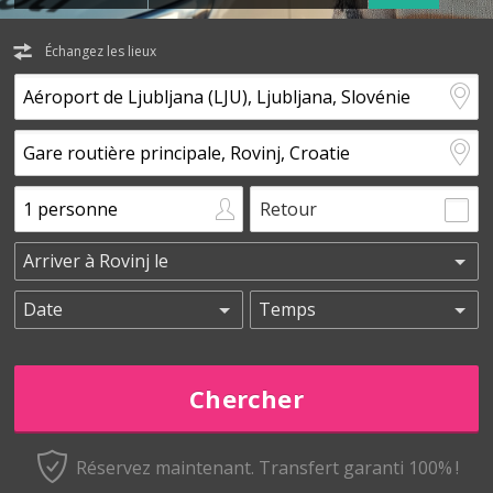
Échangez les lieux
Retour
Réservez maintenant.
Transfert garanti 100% !