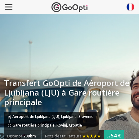
Transfert GoOpti de Aéroport de
Ljubljana (LJU) à Gare routière
principale
Aéroport de Ljubljana (LJU), Ljubljana, Slovénie
Gare routière principale, Rovinj, Croatie
54 €
Distance
209km
Note des utilisateurs
de